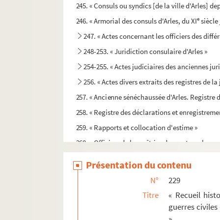
245. « Consuls ou syndics [de la ville d'Arles] de
e
246. « Armorial des consuls d'Arles, du XI
siècle
247. « Actes concernant les officiers des diffé
248-253. « Juridiction consulaire d'Arles »
254-255. « Actes judiciaires des anciennes juri
256. « Actes divers extraits des registres de la
257. « Ancienne sénéchaussée d'Arles. Registre d
258. « Registre des déclarations et enregistrem
259. « Rapports et collocation d'estime »
260. « Officiers de la maîtrise des ports au bure
261. « Documens relatifs à la translation du trib
Présentation du contenu
262. « Monuments historiques relatifs aux notaire
N°
229
263. « Roolle des notaires de la ville d'Arles, qu
Titre
« Recueil histo
264-265. « Recueil de divers actes reçus par di
guerres civile
»
266. « Répertoire des escriptures de mestre Antho