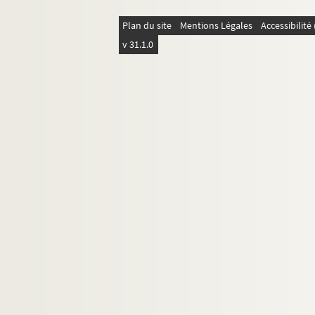
262. « Monuments historiques relatifs aux notaire
Plan du site
Mentions Légales
Accessibilit
263. « Roolle des notaires de la ville d'Arles, qu
v 31.1.0
264-265. « Recueil de divers actes reçus par di
266. « Répertoire des escriptures de mestre Antho
267-278. « Miscellanées »
279-280. « Jean Aubert, avocat. Mélanges »
281. « Jean Aubert, avocat. Recueil de diverses 
282-286. « Oeuvres de Michel de Truchet »
287. « Mémoire sur les chevaux de Camargues, p
288. « Hospices civils d'Arles »
289. « Confrérie des dames de la Charité, con
290-291. « Archives du couvent des Pénitente
292. « Confrérie Saint-Crépin des maîtres cordon
293. « Livre de la confrérie Saint-Georges des ga