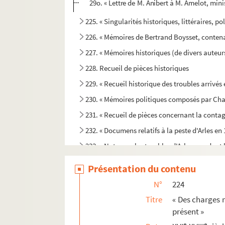
29o. « Lettre de M. Anibert à M. Amelot, minis
225. « Singularités historiques, littéraires, po
226. « Mémoires de Bertrand Boysset, contenan
227. « Mémoires historiques (de divers auteu
228. Recueil de pièces historiques
229. « Recueil historique des troubles arrivés 
230. « Mémoires politiques composés par Charl
231. « Recueil de pièces concernant la contagio
232. « Documens relatifs à la peste d'Arles en 
233. « Notes sur les troubles d'Arles, pendant 
234-237bis. « Chronique arlésienne », par Lo
Présentation du contenu
238. « Recherches historiques, par Louis Mège »
N°
224
239. « Mes dernières recherches. Louis Mège »
Titre
« Des charges m
240. « Histoire des antiquités d'Arles, avec plus
présent »
241. « Les antiquitez d'Arles, traitées en manière 
e
e