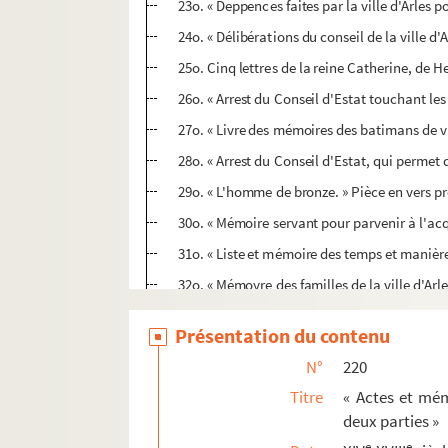
23o. « Deppences faites par la ville d'Arles 
24o. « Délibérations du conseil de la ville d'
25o. Cinq lettres de la reine Catherine, de H
26o. « Arrest du Conseil d'Estat touchant les s
27o. « Livre des mémoires des batimans de vil
28o. « Arrest du Conseil d'Estat, qui permet 
29o. « L'homme de bronze. » Pièce en vers 
30o. « Mémoire servant pour parvenir à l'ac
31o. « Liste et mémoire des temps et manière
32o. « Mémoyre des familles de la ville d'Arle
33o. « Verbal de vérification de la différence
Présentation du contenu
34o. « Relevé des baptêmes, mariages et mortu
N°
220
35o. « Dénombrement des habitans d'Arles et 
Titre
« Actes et mémo
221. « Commentaria in universam Aristotelis phi
deux parties »
222-223. « Privilèges, jurisdiction, terroir, st
e
e