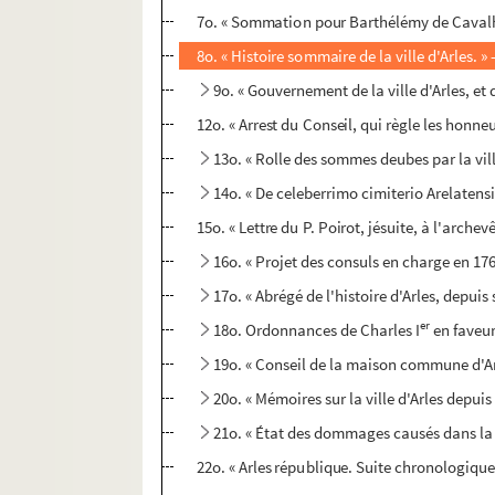
7o. « Sommation pour Barthélémy de Cavalho
8o. « Histoire sommaire de la ville d'Arles. 
9o. « Gouvernement de la ville d'Arles, et 
12o. « Arrest du Conseil, qui règle les honneu
13o. « Rolle des sommes deubes par la vil
14o. « De celeberrimo cimiterio Arelatensi
15o. « Lettre du P. Poirot, jésuite, à l'arche
16o. « Projet des consuls en charge en 1761,
17o. « Abrégé de l'histoire d'Arles, depui
er
18o. Ordonnances de Charles I
en faveur
19o. « Conseil de la maison commune d'Arle
20o. « Mémoires sur la ville d'Arles depuis
21o. « État des dommages causés dans la v
22o. « Arles république. Suite chronologique