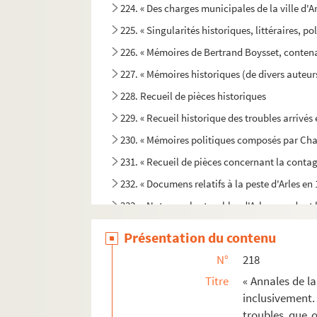
224. « Des charges municipales de la ville d'Ar
225. « Singularités historiques, littéraires, po
226. « Mémoires de Bertrand Boysset, contenan
227. « Mémoires historiques (de divers auteu
228. Recueil de pièces historiques
229. « Recueil historique des troubles arrivés 
230. « Mémoires politiques composés par Charl
231. « Recueil de pièces concernant la contagio
232. « Documens relatifs à la peste d'Arles en 
233. « Notes sur les troubles d'Arles, pendant 
234-237bis. « Chronique arlésienne », par Lo
Présentation du contenu
238. « Recherches historiques, par Louis Mège »
N°
218
239. « Mes dernières recherches. Louis Mège »
Titre
« Annales de la
240. « Histoire des antiquités d'Arles, avec plus
inclusivement.
troubles que o
241. « Les antiquitez d'Arles, traitées en manière 