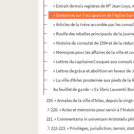
e
« Extrait de trois registres de M
Jean Loys, n
« Doléances sur l'occupation de l'église Sain
« Articles de la trêve accordée par les consuls
« Roolle des rebelles principaulx de la journ
« Histoire du consulat de 1594 et de la réduct
« Mémoyres pour les affaires de la ville et
« Lettres du capitaine Couques aux consuls d
« Lettres de grâce et abolition en faveur de 
« La ville d'Arles prosternée aux pieds de la
Au feuillet de garde : « Ex libris Laurentii B
219. « Annales de la ville d'Arles, depuis le ving
220. « Actes et mémoires pour servir à l'histoir
221. « Commentaria in universam Aristotelis phi
222-223. « Privilèges, jurisdiction, terroir, st