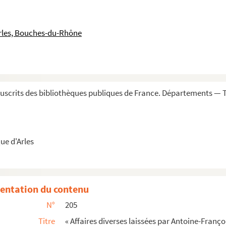
nuscriptum. Adjuncta est cosmographia et histori...
r
général de Provence, par M
Pierre-Joseph Hai...
rles, Bouches-du-Rhône
verneur de Provence »
ement de la noblesse du pays, la différence de...
ovence, recueillis dans les papiers de Claude Vall...
 volumes
scrits des bibliothèques publiques de France. Départements — T
les papiers de Joseph Vallière, secrétaire...
archevêque d'Aix, prononcée à ses obsèques en...
de Forbin, marquis de Janson, mareschal de cam...
ue d'Arles
otaire d'Aix »
 marquis de la Garde, le 20, 21 et 22 septemb...
entation du contenu
confrontation avec le Père Girard, précis...
N°
205
ils du roy d'Espagne. 1735 »
Titre
« Affaires diverses laissées par Antoine-Franço
30 mars 1735 »