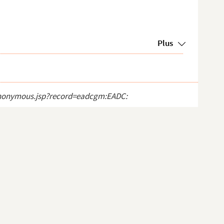
Plus
t_anonymous.jsp?record=eadcgm:EADC: