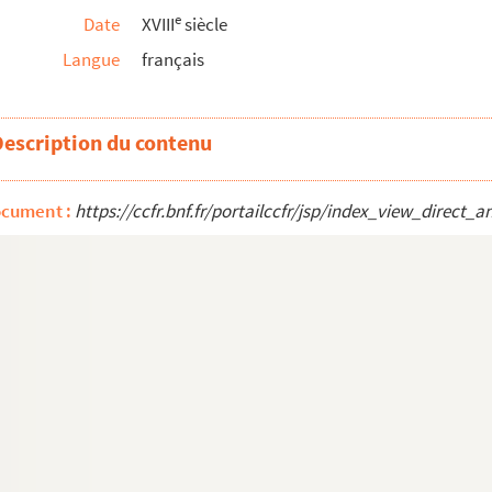
e
Date
XVIII
siècle
Langue
français
2. Présent que l'ambassadeur turc porte au Ro...
 à Rosette, par la Méditerranée, et de là au...
la maison »
Description du contenu
t
 quelques énigmes, et les vers du prieur de S
ne-François Guyon. 23 décembre 1774
ocument :
https://ccfr.bnf.fr/portailccfr/jsp/index_view_direc
ime des meubles et effets de l'hoirie de f...
ques sur la ville de Beaucaire, imprimées à Avi...
une d'Eyguières »
ui regardent la ville de Marseille »
lle, le 17 du mois de septembre 1744 et l...
u-Rhône), recueillis dans les papiers de M. d...
ur la formation des marais voisins de cett...