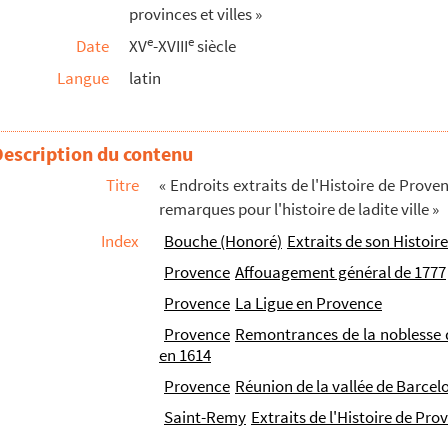
provinces et villes »
strictus. 1418 »
e
e
Date
XV
-XVIII
siècle
Langue
latin
le marquis de Mailly de Neelle. 1709 »
veur de la Chambre apostolique d'Avignon. 15...
Description du contenu
Raymundo Berengarii, de jure quod habebant in...
s fois par les Huguenots, sçavoir les année...
Titre
« Endroits extraits de l'Histoire de Prov
remarques pour l'histoire de ladite ville »
du prince de Monaco. 1643
Index
Bouche (Honoré)
Extraits de son Histoir
nq-Plaies, chez les frères Mineurs de Beau...
Provence
Affouagement général de 1777
Valeyzon. 1402 »
Provence
La Ligue en Provence
sis, Annales Provinciae, epistolae, carmin...
Provence
Remontrances de la noblesse d
nuscriptum. Adjuncta est cosmographia et histori...
en 1614
r
général de Provence, par M
Pierre-Joseph Hai...
Provence
Réunion de la vallée de Barcel
verneur de Provence »
Saint-Remy
Extraits de l'Histoire de Pr
ement de la noblesse du pays, la différence de...