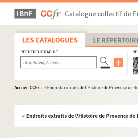
163. « Mons major, seu historiae monasterii Sancti Petri
Catalogue collectif de F
164. Miscellanea Arelatensia
165. Rapport d'experts sur les bâtiments et autres dépenda
166. « Annales du convent des Minimes de la ville d'Arles, dit
LES CATALOGUES
LE RÉPERTOIR
167. « Troisième livre de visite de la maison de l'Oratoire d'Arl
RECHERCHE RAPIDE
RE
168. « Histoire et cartulaire de l'abbaye roïale de Saint-Cés
169. « Histoire des religieuses Augustines de l'Hôtel-Dieu d'Ar
170. « Mémoires pour servir à l'histoire des monastères de la
171. « Pénitens blancs d'Arles. Livre de réception des membres
Accueil CCFr
« Endroits extraits de l'Histoire de Provence de B
>
172. « Confrérie des Pénitents blancs d'Arles. Recueilli (
sic
) p
173. « Bulles, mandemens, ordonnances et autres actes pour la
174. « Mortuaires, ou livre dans lequel sera écrit le nom et
« Endroits extraits de l'Histoire de Provence de
177. « Pénitens blancs d'Arles. Affaires diverses. Recueilli dan
178. « Registre contenant les noms, prénoms, profession des f