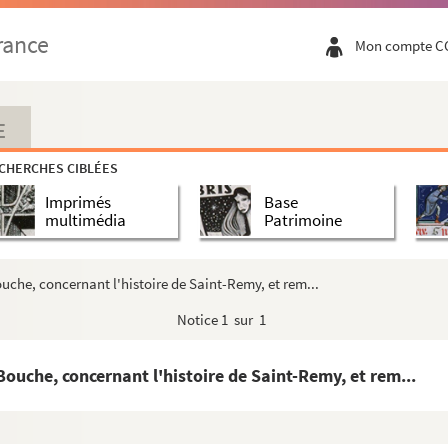
 Montis majoris Supplementum. Laurentius Bonneman...
rance
Mon compte C
nces de l'abbaye de Montmajour
 S. Honorat des Aliscamps, depuis l'année 1...
E
es »
CHERCHES CIBLÉES
aire d'Arles »
Imprimés
Base
les, 1664 à 1850. Par M. l'abbé Trichaud »
multimédia
Patrimoine
 Miséricorde établis à Arles, à Salon, etc. ...
 de ladite confrérie »
ouche, concernant l'histoire de Saint-Remy, et rem...
ar Louis Mège, dans les papiers de Claude...
Notice
1 sur 1
 confrérie des Pénitens blancs d'Arles »
 jour du decez de chaque confrère des Péniten...
 Bouche, concernant l'histoire de Saint-Remy, et rem...
s les papiers de Claude Vallière »
rères qui composent la vénérable confrérie d...