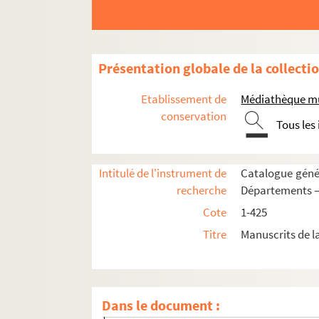
gr
142. « Lettres écrittes par M
Jâques Bone Gigaul
143. « Lettres autographes de Jean-Marie Du Lau,
144. « Consultations, décisions, règles de cond
Présentation globale de la collecti
145-146. « Cartulaire du chapitre de la sainte
Etablissement de
Médiathèque mu
147. « Statuta sanctae Arelatensis ecclesiae an
conservation
Tous les
148. « Procès entre le prévôt et le chapitre de l
149. « Arrêts du parlement de Provence, rendus en
Intitulé de l'instrument de
Catalogue génér
150. « Livre des anniversaires communs de la sain
recherche
Départements —
151. « Parroisses, églises et chappelles séculiè
Cote
1-425
152-158. Registres contenant les titres de la ch
Titre
Manuscrits de l
Tome I. « Liève perpétuelle et livre A de la c
Tome II. « Livres B et C. » Reconnaissances 
Tome III. « Livres D et E. » Reconnaissances.
Dans le document :
Tome IV. « Livre F. » Reconnaissances. 1616-