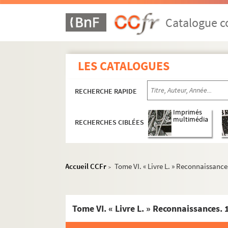
112-124. « Manuscrits de l'abbé Giraud [chanoi
Catalogue co
125. « Pontificium Arelatense, seu historia p
126. « Histoire des archevêques d'Arles, depui
127. « Acta sanctae ecclesiae Arelatensis a 
LES CATALOGUES
128-131. « Mémoires pour servir à l'histoire de 
132. « Panégyrique de saint Trophime, suivi d'
RECHERCHE RAPIDE
133. La légende des saintes Maries, par Vinc
Imprimés
134. « La vita di S. Genesio, notaro e martire, s
multimédia
RECHERCHES CIBLÉES
135. « Della vita e del culto del beato Lodovico 
136. « Dissertation sur la translation du corps d
137. « Heoirie d'Horace Montano, archevêque 
Accueil CCFr
Tome VI. « Livre L. » Reconnaissance
>
138. « Procès-verbal de tous les biens immeubles e
139. « Ordonnance de monseigneur l'illustrissim
Tome VI. « Livre L. » Reconnaissances.
140. « Visite générale faicte par nous François-
141. « Extraits des visites pastorales et des 