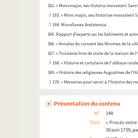
162. « Mons major, seu historia monasterii Sanct
163. « Mons major, seu historiae monasterii
164. Miscellanea Arelatensia
165. Rapport d'experts sur les bâtiments et a
166. « Annales du convent des Minimes de la ville
167. « Troisième livre de visite de la maison de l'
168. « Histoire et cartulaire de l'abbaye roïal
169. « Histoire des religieuses Augustines de l'H
170. « Mémoires pour servir à l'histoire des mo
171. « Pénitens blancs d'Arles. Livre de récepti
172. « Confrérie des Pénitents blancs d'Arles. Rec
Présentation du contenu
173. « Bulles, mandemens, ordonnances et autres
N°
148
174. « Mortuaires, ou livre dans lequel sera é
Titre
« Procès entre 
30 juin 1739, p
177. « Pénitens blancs d'Arles. Affaires diverses.
e