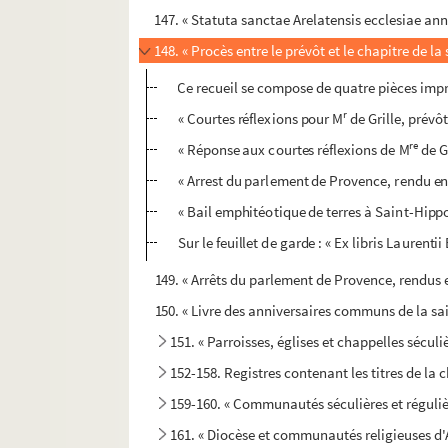
147. « Statuta sanctae Arelatensis ecclesiae an
148. « Procès entre le prévôt et le chapitre de la s
Ce recueil se compose de quatre pièces impri
r
« Courtes réflexions pour M
de Grille, prévô
re
« Réponse aux courtes réflexions de M
de G
« Arrest du parlement de Provence, rendu e
« Bail emphitéotique de terres à Saint-Hippo
Sur le feuillet de garde : « Ex libris Laurenti
149. « Arrêts du parlement de Provence, rendus en
150. « Livre des anniversaires communs de la sain
151. « Parroisses, églises et chappelles séculiè
152-158. Registres contenant les titres de la 
159-160. « Communautés séculières et régulière
161. « Diocèse et communautés religieuses d'A