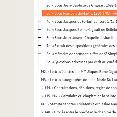
2o. « Sous Jean-Baptiste de Grignan. 1692-1
3o. « Sous François de Mailly. 1700-1703. » 
4o. « Sous Jacques de Forbin-Janson. 1715-
5o. « Sous Jacques Bonne Gigault de Bellefo
6o. « Sous Jean-Joseph Chapelle de Jumilhac
7o.
«
Extrait des dispositions générales des 
t
8o. « Mémoire concernant la fête de S
Simpho
9o. « Questions adressées par écrit au curé 
gr
142. « Lettres écrittes par M
Jâques Bone Gigaul
143. « Lettres autographes de Jean-Marie Du Lau,
144. « Consultations, décisions, règles de cond
145-146. « Cartulaire du chapitre de la sainte
147. « Statuta sanctae Arelatensis ecclesiae an
148. « Procès entre le prévôt et le chapitre de l