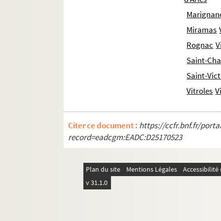
187. « Histoire des troubles arrivés à Naples en 1
Marignan
188. « Mémoire concernant la province de Proven
Miramas
189. « Actes et mémoires pour servir à l'histo
Rognac
V
190. « Recueil d'actes anciens et modernes, ma
Saint-Ch
191. « Dionisii Faucherii, civis Arelatensis et m
Saint-Vic
192. « Chorographia Provinciae Julii Raimond
Vitroles
V
193. « La vie de Jules-Raymond de Soliers, prem
194. « Papiers de S. A. Louis, cardinal duc de 
Citer ce document :
https://ccfr.bnf.fr/por
195. « Critique du Nobiliaire de Provence, co
record=eadcgm:EADC:D25170523
196-197. « Documens historiques relatifs aux n
198-201. « Documens concernant la ville d'Ai
Plan du site
Mentions Légales
Accessibilit
202. « OEuvre des prisons d'Aix. Recueilli par Lo
v 31.1.0
203. « Oraison funèbre de monseigneur le cardin
204. « Oraison funèbre de haut et puissant sei