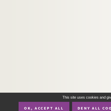
325. « Titres et papiers concernant la confiscati
326. « Testament d'Antoine Laugier [d'Arles], e
r
327. « Le s
de Manville et le prince de Monaco, 
328. « Livre de la famille de Monfort, de la ville d
329-335. « Papiers de la famille de Nicolay »
336-339. « Archives de la famille de Nicolay »
340. « Livre de raison de Jehan de Nicolay »
341. « Livre de la famille de Nicolay »
342. « Livre de la famille Nicolay »
343. « Livre de raison de la famille Nicolay »
344. « Livre de raison de la famille Nicolay »
345. « Livre de raison de la famille de Nicolay »
346. « Cahiers extraits des livres de raison de la
This site uses cookies and gi
347. « Recueil de divers écrits autographes de 
OK, ACCEPT ALL
DENY ALL CO
348-350. « Correspondance de la famille de N