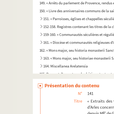
149. « Arrêts du parlement de Provence, rendus en
150. « Livre des anniversaires communs de la sain
151. « Parroisses, églises et chappelles séculiè
152-158. Registres contenant les titres de la 
159-160. « Communautés séculières et régulière
161. « Diocèse et communautés religieuses d'A
162. « Mons major, seu historia monasterii Sanct
163. « Mons major, seu historiae monasterii
164. Miscellanea Arelatensia
165. Rapport d'experts sur les bâtiments et a
166. « Annales du convent des Minimes de la ville
Présentation du contenu
167. « Troisième livre de visite de la maison de l'
N°
141
168. « Histoire et cartulaire de l'abbaye roïal
Titre
« Extraits des
169. « Histoire des religieuses Augustines de l'H
d'Arles concern
gr
depuis M
de G
170. « Mémoires pour servir à l'histoire des mo