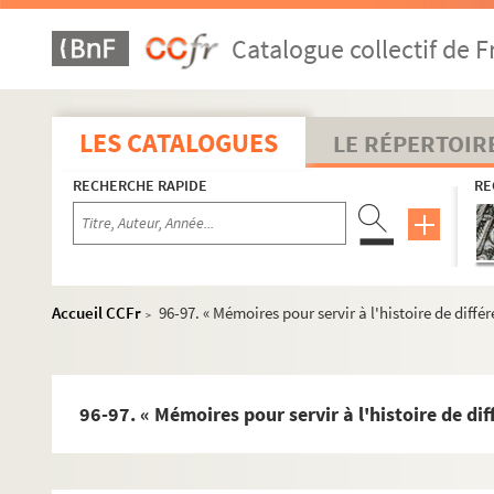
68. « Discipline des églises réformées. » Titre au dos
Catalogue collectif de F
69. « Excerpta »
70. Remarques et pensées sur toute sorte de sujets
71. « Étude critique sur le livre du peuple de F. de la Mennais.
LES CATALOGUES
LE RÉPERTOIR
72. « Jusques où la démocratie peut être admise dans le gou
RECHERCHE RAPIDE
RE
73. Cours abrégé des sciences
74. « Traicté de la sphère. 1643 »
75. « Combinaison de signaux de jour et de nuit, composée de
76. « Appareils et bandages professés par monsieur Gohier, à l'
Accueil CCFr
96-97. « Mémoires pour servir à l'histoire de diff
>
77. « L'arcane du secret, ou l'arcane très artificiel des gra
78. « Prophéties de maistre Nostradamus »
79. « Dix-neuf dessins à la sanguine, par Charles-Joseph Nato
96-97. « Mémoires pour servir à l'histoire de di
80. « Papiers du sieur André Cardinal Destouches, surintenda
81. « André Cardinal Destouches, surintendant de la musique 