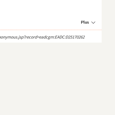
Plus
ct_anonymous.jsp?record=eadcgm:EADC:D25170262