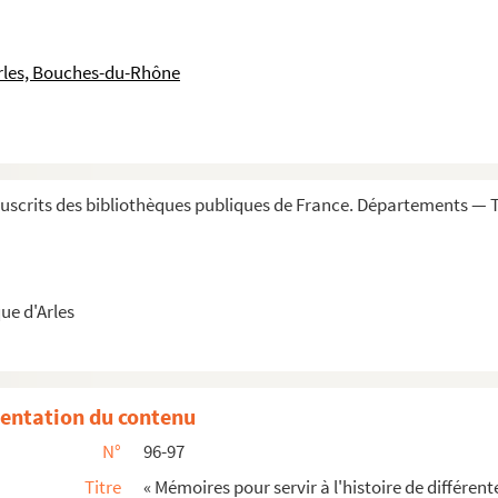
r
Gravés par le s
Hue. A Paris, 1759. Impri...
gnement, en français d'un côté, en italien ...
rles, Bouches-du-Rhône
entée par les écoliers et pensionnaires du...
n Allavène, mort le 10 juin 1841, âgé de ...
ueillies par Louis Mège »
scrits des bibliothèques publiques de France. Départements — T
is Mège »
aille, faubourg d'Arles. 1837 »
ue d'Arles
r. Histoire pieuse »
ittérature. Manuscrit original »
entation du contenu
aure, ou le Momus françois. » (Publiées pour ...
N°
96-97
e gallicanae in unaquaque sede ordo successi...
Titre
« Mémoires pour servir à l'histoire de différen
es du royaume »