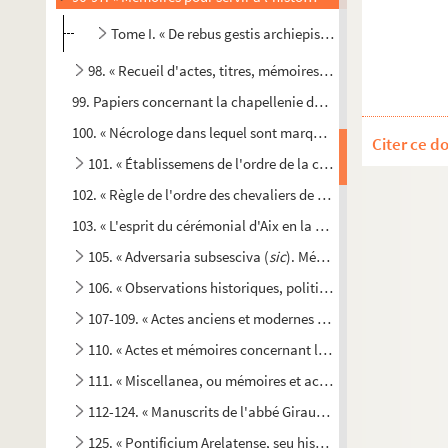
Tome I. « De rebus gestis archiepiscoporum Lugdunens
98. « Recueil d'actes, titres, mémoires, lettres pastorales, e
99. Papiers concernant la chapellenie de Saint-Jean-Baptiste
100. « Nécrologe dans lequel sont marqués les noms, surnoms, 
Citer ce d
101. « Établissemens de l'ordre de la chevalerie des Hospi
102. « Règle de l'ordre des chevaliers de Saint-Jean de Jérus
103. « L'esprit du cérémonial d'Aix en la célébration de la Fêt
105. « Adversaria subsesciva (
sic
). Mélanges rassemblés à 
106. « Observations historiques, politiques, littéraires, crit
107-109. « Actes anciens et modernes concernant l'archevê
110. « Actes et mémoires concernant l'église d'Arles »
111. « Miscellanea, ou mémoires et actes relatifs à l'histoire 
112-124. « Manuscrits de l'abbé Giraud [chanoine d'Arles], 
125. « Pontificium Arelatense, seu historia primatum sancta