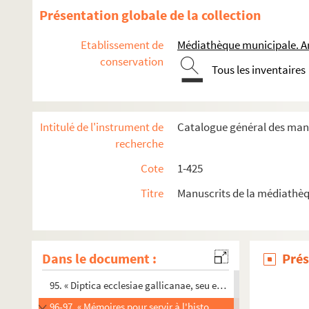
82. « Chants des cantiques spirituels provençaux et François. 
Présentation globale de la collection
83. Recueil d'ariettes et airs notés en musique, avec accompa
Etablissement de
Médiathèque municipale. A
84. « Recueil de chansons. » Titre au dos
conservation
Tous les inventaires
85. « Le couronnement du jeune David, pastorale qui fut représ
86. « Une voix inconnue, ou la lyre d'un adolescent, par Silvai
87. « Les œuvrettes de Gaspar Melchior Balthasar, d'Arles, rec
Intitulé de l'instrument de
Catalogue général des manu
88. « Poésies de Claude Bernard, d'Arles »
recherche
89. « Les œuvrettes de Denis Brun, d'Arles, recueillies par Lou
Cote
1-425
90. « Poésies patoises, par Antoine Gros, demeurant à Trinquet
Titre
Manuscrits de la médiathèq
91. « Poésies [françaises] de Gabriel Payan »
92. « Les heureux changemens d'Aristée, de Filonice et d'Érido
93. « Le portefeuille du chevalier de Romieu. Second cahier. L
Dans le document :
Prés
94. « Avantures galantes et divertissantes du duc de Roquel
95. « Diptica ecclesiae gallicanae, seu episcoporum ecclesia
96-97. « Mémoires pour servir à l'histoire de différentes églis