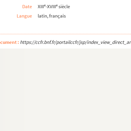
e
e
Date
XIII
-XVIII
siècle
ium »
Langue
latin, français
tc., relatifs à des matières ecclésiastiqu...
 de Reillane
la date de la mort des religieux et des bien...
ocument :
https://ccfr.bnf.fr/portailccfr/jsp/index_view_dire
taliers de Sainct-Jehan-Baptiste de Jhérusalem....
alem »
e-Dieu. Par Pierre-Joseph de Haitze. Reced...
mes heures perdues. 1771. L. B. (Laurent Bonnem...
iques, sacrées et prophanes. L. B. P. (Laur...
ché d'Arles.»
civile et ecclésiastique de la ville d'Arl...
recueillis et mis en ordre par Louis Mège »
e Arelatensis ecclesiae. Auctore Petro Saxio. ...