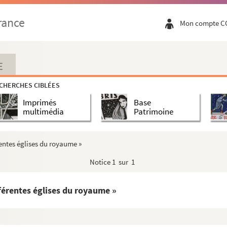
rance
Mon compte C
 Par Louis de Carné, de l'Académie franç...
E
vernement monarchique. Traitté des principaux...
CHERCHES CIBLÉES
Imprimés
Base
multimédia
Patrimoine
 341 signes propres à signaler des nombres d...
École vétérinaire royale de Lyon, et écri...
érentes églises du royaume »
nds mystères de la nature. Par Jean Grasseu...
Notice
1 sur 1
ire, directeur de l'École de Rome »
fférentes églises du royaume »
nt de la musique de la chambre du Roi, inspe...
de la chambre du Roi et directeur général de...