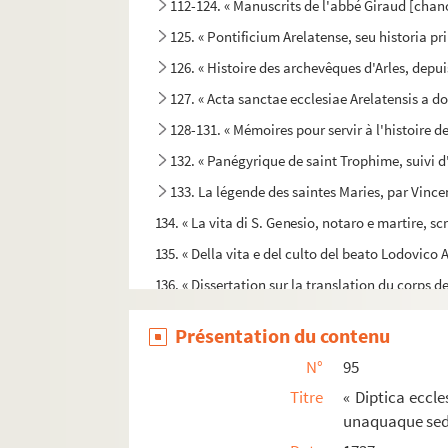
112-124. « Manuscrits de l'abbé Giraud [chanoi
125. « Pontificium Arelatense, seu historia p
126. « Histoire des archevêques d'Arles, depui
127. « Acta sanctae ecclesiae Arelatensis a 
128-131. « Mémoires pour servir à l'histoire de 
132. « Panégyrique de saint Trophime, suivi d'
133. La légende des saintes Maries, par Vinc
134. « La vita di S. Genesio, notaro e martire, s
135. « Della vita e del culto del beato Lodovico 
136. « Dissertation sur la translation du corps d
137. « Heoirie d'Horace Montano, archevêque 
Présentation du contenu
138. « Procès-verbal de tous les biens immeubles e
N°
95
139. « Ordonnance de monseigneur l'illustrissim
Titre
« Diptica eccl
140. « Visite générale faicte par nous François-
unaquaque sede
141. « Extraits des visites pastorales et des 