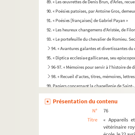
89. « Les œuvrettes de Denis Brun, d'Arles, recue
90. « Poésies patoises, par Antoine Gros, demeur
91. « Poésies [françaises] de Gabriel Payan »
92. « Les heureux changemens d'Aristée, de Filoni
93. « Le portefeuille du chevalier de Romieu. Sec
94. « Avantures galantes et divertissantes du
95. « Diptica ecclesiae gallicanae, seu episcop
96-97. « Mémoires pour servir à l'histoire de 
98. « Recueil d'actes, titres, mémoires, lettres
99. Papiers concernant la chapellenie de Saint-
100. « Nécrologe dans lequel sont marqués les no
Présentation du contenu
101. « Établissemens de l'ordre de la chevale
N°
76
102. « Règle de l'ordre des chevaliers de Saint-
Titre
« Appareils e
103. « L'esprit du cérémonial d'Aix en la célébra
vétérinaire roy
105. « Adversaria subsesciva (
sic
). Mélanges 
école, le 22 avr