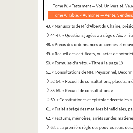
Tome IV. « Testament — Vol, Université, Veu
Tome V. Table. « Aumônes — Vente, Vendeur
r
43. « Manuscrits de M
d'Albert du Chaine, présid
44-47. « Questions jugées au siège d'Aix. » Tit
48. « Précis des ordonnances anciennes et nouvel
49. « Recueil des certificats, ou actes de notori
50. « Formules d'arrêts. » Titre à la page 19
51. « Consultations de MM. Peyssonnel, Decormis,
52-54. « Recueil de consultations, placets, m
55-59. « Recueil de consultations »
60. « Constitutiones et epistolae decretales
61. « Traité abrégé des matières bénéficiales, pa
62. « Factums, mémoires, arrêts sur des matières
63. « La première règle des pouvres seurs de s