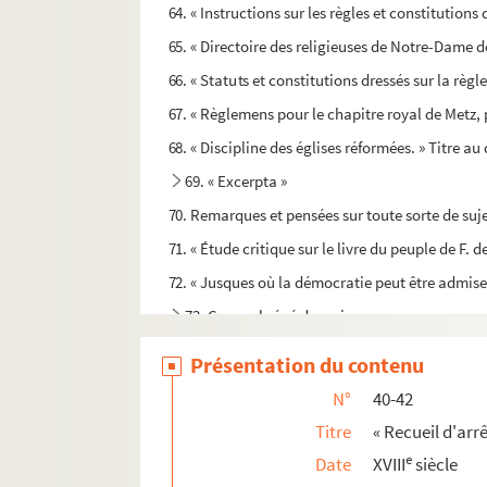
64. « Instructions sur les règles et constitutions 
65. « Directoire des religieuses de Notre-Dame d
66. « Statuts et constitutions dressés sur la règl
67. « Règlemens pour le chapitre royal de Metz, p
68. « Discipline des églises réformées. » Titre au
69. « Excerpta »
70. Remarques et pensées sur toute sorte de suj
71. « Étude critique sur le livre du peuple de F. 
72. « Jusques où la démocratie peut être admis
73. Cours abrégé des sciences
74. « Traicté de la sphère. 1643 »
Présentation du contenu
75. « Combinaison de signaux de jour et de nuit
N°
40-42
76. « Appareils et bandages professés par monsieu
Titre
« Recueil d'ar
77. « L'arcane du secret, ou l'arcane très arti
e
Date
XVIII
siècle
78. « Prophéties de maistre Nostradamus »