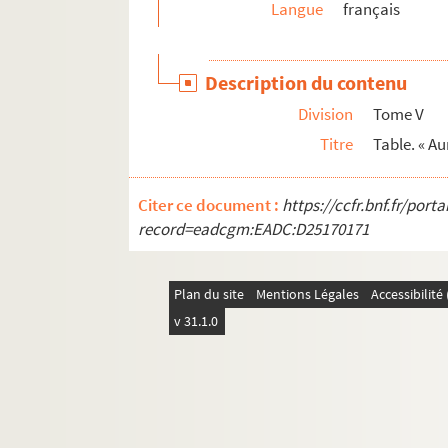
Langue
français
79. « Dix-neuf dessins à la sanguine, par Charle
80. « Papiers du sieur André Cardinal Destouche
Description du contenu
81. « André Cardinal Destouches, surintendant d
Division
Tome V
82. « Chants des cantiques spirituels provençaux
Titre
Table. « A
83. Recueil d'ariettes et airs notés en musique,
84. « Recueil de chansons. » Titre au dos
Citer ce document :
https://ccfr.bnf.fr/por
85. « Le couronnement du jeune David, pastorale 
record=eadcgm:EADC:D25170171
86. « Une voix inconnue, ou la lyre d'un adolesce
87. « Les œuvrettes de Gaspar Melchior Balthasar
Plan du site
Mentions Légales
Accessibilit
88. « Poésies de Claude Bernard, d'Arles »
v 31.1.0
89. « Les œuvrettes de Denis Brun, d'Arles, recue
90. « Poésies patoises, par Antoine Gros, demeur
91. « Poésies [françaises] de Gabriel Payan »
92. « Les heureux changemens d'Aristée, de Filoni