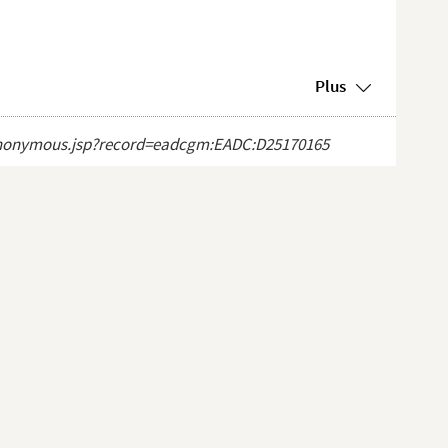
Plus
ct_anonymous.jsp?record=eadcgm:EADC:D25170165