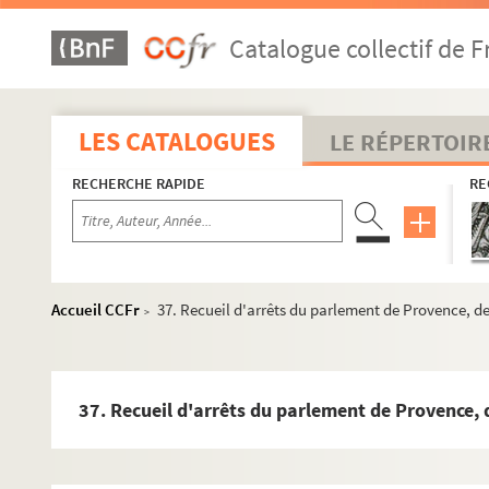
4. « Vetus sacramentarium manuscriptum sancte Arelatensi
Catalogue collectif de F
5. « Fragmentum veteris missalis manuscripti, secundum r
6. « Vetus processionale manuscriptum sancte metropolitane ec
7. « Processionale sanctae Arelatensis ecclesiae, cum litaniis 
LES CATALOGUES
LE RÉPERTOIR
8. « Notes volantes manuscrites, pour servir à la rédaction d'u
RECHERCHE RAPIDE
RE
9. « Codex manuscriptus continens officium passionis Domini e
10. « Cantus diversi pro fratribus ordinis regularis observanti
11. « Conciles et synodes d'Arles, 314 à (
en blanc
), recueil
12-13. « Ordonnances et mandemens des archevêques d'Arle
Accueil CCFr
37. Recueil d'arrêts du parlement de Provence, de
>
14. « Sancti Caesarii, Arelatensis episcopi, opera omnia. 
15. « Sancti Caesarii, Arelatensis episcopi, homeliae duode
16. « Tractatus de praedestinatione, de adorando SS. Trinit
37. Recueil d'arrêts du parlement de Provence, 
17. « De misterio Incarnationis »
18. « Compendium theologiae dogmaticae »