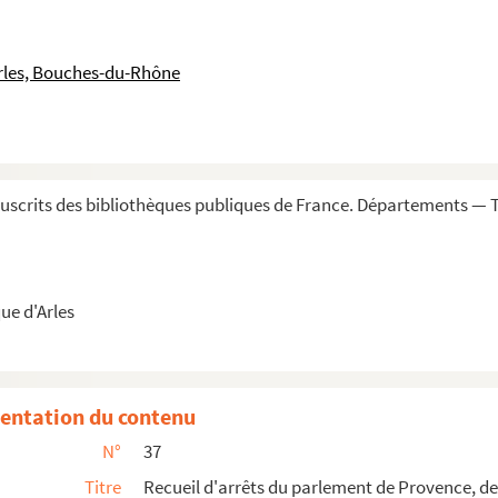
u sacrosanctae religionis cleri a Christo D...
rles, Bouches-du-Rhône
Cordeliers d'Arles »
suivant le sentiment des docteurs, les or...
scrits des bibliothèques publiques de France. Départements — T
o
o
t comites Provinciae saeculis XIV
et XV
»
Titre au dos
ue d'Arles
eiller du Roy en son parlement de Provenc...
ès alphabétique
int-Vincens
entation du contenu
r
oul, substitut de M
le procureur général...
N°
37
nt-Vincens »
Titre
Recueil d'arrêts du parlement de Provence, de 
e
 moitié du XVII
siècle