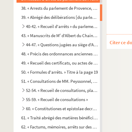
38. « Arrests du parlement de Provence, despuis l'an 1663 jusq
39. « Abrégé des délibérations [du parlement] sous différens ti
40-42. « Recueil d'arrêts » du parlement de Provence
r
43. « Manuscrits de M
d'Albert du Chaine, président du parlem
Citer ce d
44-47. « Questions jugées au siège d'Aix. » Titre au dos
48. « Précis des ordonnances anciennes et nouvelles, édits et 
49. « Recueil des certificats, ou actes de notoriété expédiés p
50. « Formules d'arrêts. » Titre à la page 19
51. « Consultations de MM. Peyssonnel, Decormis, Siméon, Pagé
52-54. « Recueil de consultations, placets, mémoires et req
55-59. « Recueil de consultations »
60. « Constitutiones et epistolae decretales summorum aliq
61. « Traité abrégé des matières bénéficiales, par M. Fauris d
62. « Factums, mémoires, arrêts sur des matières ecclésiastiq