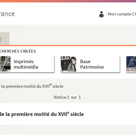
s ecclesie. » Titre moderne
rance
Mon compte C
itum Romane ecclesie. » Titre moderne
clesie Sancti Trophimi Arelatis civitalis ...
majoribus pro die sancti Marci, vel pro ...
E
n Propre des Saints de l'église d'Arles,...
CHERCHES CIBLÉES
t officium B. Marie virginis. » Titre mode...
Imprimés
Base
ae sancti Francisci. » Titre moderne
multimédia
Patrimoine
lis par Laurent Bonnemant, prêtre »
s. Colligebat Laurentius Bonnemant, presbiter Arela...
e
 la première moitié du XVII
siècle
Studio et labore Laurentii Bonnemant, presbyte...
Notice
1 sur 1
cim, ex codice ms. membranaceo Vaticano 3539,...
atis mysterio, de peccatis. Ms. 1635 »
e
de la première moitié du XVII
siècle