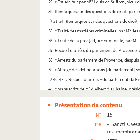
re
29. « Estude fait par M
Louis de Suffren, sieur 
30. Remarques sur des questions de droit, par o
31-34. Remarques sur des questions de droit,
e
35. « Traité des matières criminelles, par M
Jean
36. « Traité de la proc[éd]ure criminelle, par M.
37. Recueil d'arrêts du parlement de Provence, 
38. « Arrests du parlement de Provence, despuis 
39. « Abrégé des délibérations [du parlement] sou
40-42. « Recueil d'arrêts » du parlement de P
r
43. « Manuscrits de M
d'Albert du Chaine, présid
44-47. « Questions jugées au siège d'Aix. » Tit
Présentation du contenu
48. « Précis des ordonnances anciennes et nouvel
N°
15
49. « Recueil des certificats, ou actes de notori
Titre
« Sancti Caesa
50. « Formules d'arrêts. » Titre à la page 19
ms. membranace
51. « Consultations de MM. Peyssonnel, Decormis,