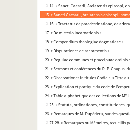
14. « Sancti Caesarii, Arelatensis episcopi, 
15. « Sancti Caesarii, Arelatensis episcopi, h
16. « Tractatus de praedestinatione, de adora
17. « De misterio Incarnationis »
18. « Compendium theologiae dogmaticae »
19. « Disputationes de sacramentis »
20. « Regulae communes et praecipuae ordinis ecc
21. « Sermons et conférences du R. P. Chapus, du
22. « Observationes in titulos Codicis. » Titre au
23. « Explication et pratique du code de l'empere
e
24. « Table alphabétique des collections de M
J
25. « Statuta, ordinationes, constitutiones, 
26. « Remarques de M. Dupérier », sur des questi
27-28. « Remarques ou Mémoires, recueillis p