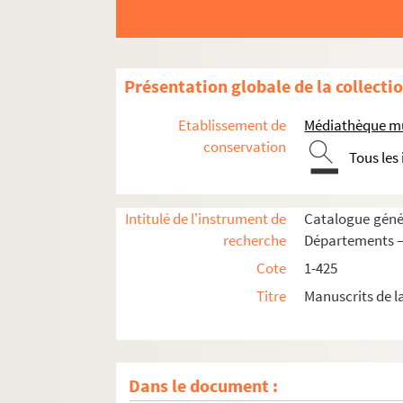
Présentation globale de la collecti
1. Biblia sacra
2. « Biblia sacra. Codex manuscriptus XIIII sec
Etablissement de
Médiathèque mu
3. Évangéliaire
conservation
Tous les
4. « Vetus sacramentarium manuscriptum sanc
5. « Fragmentum veteris missalis manuscript
Intitulé de l'instrument de
Catalogue génér
6. « Vetus processionale manuscriptum sancte met
recherche
Départements —
7. « Processionale sanctae Arelatensis ecclesiae,
Cote
1-425
8. « Notes volantes manuscrites, pour servir à la
Titre
Manuscrits de l
9. « Codex manuscriptus continens officium passi
10. « Cantus diversi pro fratribus ordinis regula
11. « Conciles et synodes d'Arles, 314 à (
en bl
Dans le document :
12-13. « Ordonnances et mandemens des arche