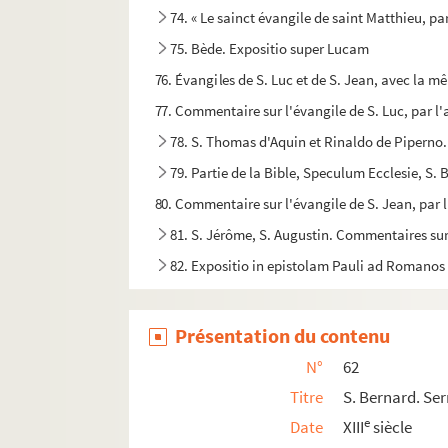
74. « Le sainct évangile de saint Matthieu, p
75. Bède. Expositio super Lucam
76. Évangiles de S. Luc et de S. Jean, avec la m
77. Commentaire sur l'évangile de S. Luc, par l
78. S. Thomas d'Aquin et Rinaldo de Piperno
79. Partie de la Bible, Speculum Ecclesie, S.
80. Commentaire sur l'évangile de S. Jean, par 
81. S. Jérôme, S. Augustin. Commentaires su
82. Expositio in epistolam Pauli ad Romanos
83. Pierre Lombard. Commentaire sur les épît
84. Commentaire sur les épîtres de S. Paul, a
Présentation du contenu
85. Pierre Lombard. Commentaire sur les épît
N°
62
86. Partie de la Bible, Pierre Lombard, etc.
Titre
S. Bernard. Se
87. S. Ambroise. Commentaire sur les épitres
e
Date
XIII
siècle