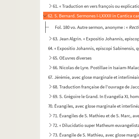
61. « Traduction en vers françois ou explicat
62. S. Bernard. Sermones I-LXXXII in Cantica c
Fol. 180 vo. Autre sermon, anonyme : «
Recti
63. Jean Algrin. « Expositio Johannis, episc
64. « Expositio Johannis, episcopi Sabinensis,
65. OEuvres diverses
66. Nicolas de Lyre. Postillae in Isaiam-Mal
67. Jérémie, avec glose marginale et interlinéai
68. Traduction française de l'ouvrage de Jacqu
69. S. Grégoire le Grand. In Evangelia XL hom
70. Évangiles, avec glose marginale et interliné
71. Évangiles de S. Mathieu et de S. Marc, av
72. « Dilucidatio super Matheum euvangelistam
73. Évangile de S. Mathieu, avec glose margin