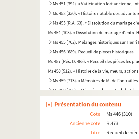
Ms 451 (394). « Vaticination fort ancienne, int
Ms 452 (330). « Histoire notable des advantu
Ms 453 (R.A. 63). « Dissolution du mariage d'en
Ms 454 (103). « Dissolution du mariage d'entre 
Ms 455 (762). Mélanges historiques sur Henri I
Ms 456 (689). Recueil de pièces historiques
Ms 457 (Rés. D. 485). « Recueil des pièces les pl
Ms 458 (512). « Histoire de la vie, meurs, acti
Ms 459 (713). « Mémoires de M. de Fontrailles 
Ms 460 (156). « Mémoires du comte de la Chast
Ms 461-463 (331-333). « Journal de M. Jean-Ba
Présentation du contenu
Ms 464 (910). « La vie d'Alphonse d'Ornano, 
Cote
Ms 446 (310)
Ms 465 (910 bis.). « La vie d'Alphonse d'Orna
Ancienne cote
R.473
Ms 466 (50). « Naration sincère et véritable de 
Titre
Recueil de pièc
Ms 467 (50 bis). « Histoire contenant tout ce q