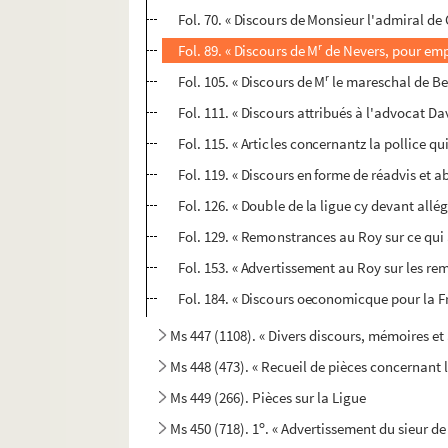
Fol. 70. « Discours de Monsieur l'admiral de
r
Fol. 89. « Discours de M
de Nevers, pour empe
r
Fol. 105. « Discours de M
le mareschal de Bel
Fol. 111. « Discours attribués à l'advocat Dav
Fol. 115. « Articles concernantz la pollice qui
Fol. 119. « Discours en forme de réadvis et 
Fol. 126. « Double de la ligue cy devant allég
Fol. 129. « Remonstrances au Roy sur ce qui 
Fol. 153. « Advertissement au Roy sur les re
Fol. 184. « Discours oeconomicque pour la F
Ms 447 (1108). « Divers discours, mémoires et
Ms 448 (473). « Recueil de pièces concernant 
Ms 449 (266). Pièces sur la Ligue
o
Ms 450 (718). 1
. « Advertissement du sieur de