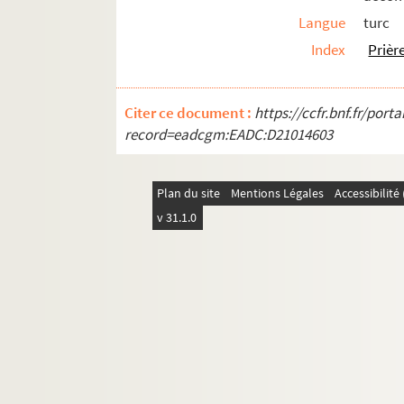
Langue
turc
Index
Prièr
Citer ce document :
https://ccfr.bnf.fr/por
record=eadcgm:EADC:D21014603
Plan du site
Mentions Légales
Accessibilit
v 31.1.0