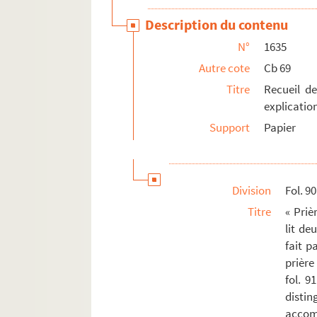
Description du contenu
N°
1635
Autre cote
Cb 69
Titre
Recueil d
explication
Support
Papier
Division
Fol. 90
Titre
« Priè
lit de
fait p
prière
fol. 91
distin
accom