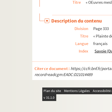
Titre
« OEuvres mesl
Description du contenu
Division
Page 333
Titre
« Plainte d
Langue
français
Index
Savoie (D
Citer ce document :
https://ccfr.bnf.fr/por
record=eadcgm:EADC:D21014489
Plan du site
Mentions Légales
Accessibilit
v 31.1.0