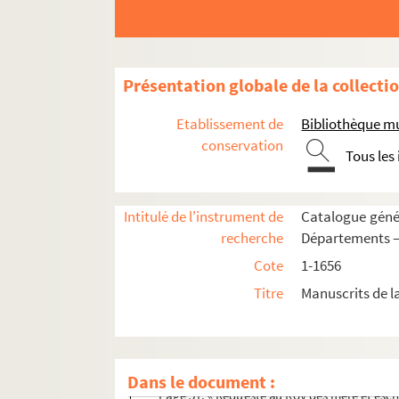
1492. Copies, qui ont servi pour la publication 
1493. « Liste des livres de la Bibliothèque de Ma
1494. « Notice sur les manuscrits de [Haitze et d
Présentation globale de la collecti
1495-1503. Manuscrits de Haitze, ou recueil 
1504-1509. Manuscrits de Calvet, portant ce tit
Etablissement de
Bibliothèque mu
1510-1575. Mélanges de jurisprudence, de litt
conservation
Tous les
1576-1580. « Arceriana, seu fasciculus rerum v
1581. Table des cinq volumes de l'Arceriana. On l
Intitulé de l'instrument de
Catalogue génér
1582. Mélanges d'histoire et de littérature
recherche
Départements —
1583. « OEuvres meslées »
Cote
1-1656
Page 1. « Pasquini et Marphorii curiosae int
Titre
Manuscrits de l
Page 14. « Manifeste de Guillaume II, roy d'A
gr
Page 35. « Lettre de M. Conrard à M
l'évesq
gr
Page 41. « Lettre de M
le cardinal Le Camus.
Dans le document :
Page 51. « Requeste au Roy des mère et eschev