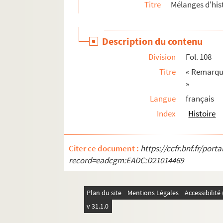
Titre
Mélanges d'hist
Description du contenu
Division
Fol. 108
Titre
« Remarque
»
Langue
français
Index
Histoire
Citer ce document :
https://ccfr.bnf.fr/por
record=eadcgm:EADC:D21014469
Plan du site
Mentions Légales
Accessibilit
v 31.1.0