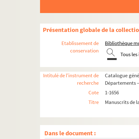
1480. « Catalogus omnium scholasticorum collegii
1481. « Catalogus librorum qui in hac bibliothec
1482. « Catalogus librorum bibliothecae presbyt
Présentation globale de la collecti
1483. « Catalogus librorum bibliothecae presby
1484. « Catalogus librorum bibliothecae », sans au
Etablissement de
Bibliothèque mu
1485. « Catalogus librorum bibliothecae Massil
conservation
Tous les
1486. « Catalogus librorum bibliothecae domus
1487. « Bibliotheca Oratoriana, sive catalogus l
Intitulé de l'instrument de
Catalogue génér
1488. Catalogue des livres d'une bibliothèque pa
recherche
Départements —
1489. « Catalogue des livres de l'émigré Olive, 
Cote
1-1656
1490. « Tableau des livres compris dans la partie
Titre
Manuscrits de l
1491. « Cahier renfermant les éditions connues 
1492. Copies, qui ont servi pour la publication 
1493. « Liste des livres de la Bibliothèque de Ma
Dans le document :
1494. « Notice sur les manuscrits de [Haitze et d