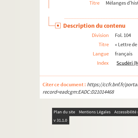
Titre
Mélanges d'hist
Description du contenu
Division
Fol. 104
Titre
« Lettre d
Langue
français
Index
Scudéri (
Citer ce document :
https://ccfr.bnf.fr/por
record=eadcgm:EADC:D21014468
Plan du site
Mentions Légales
Accessibilit
v 31.1.0