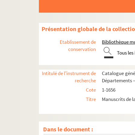
1480. « Catalogus omnium scholasticorum collegii
1481. « Catalogus librorum qui in hac bibliothec
1482. « Catalogus librorum bibliothecae presbyt
Présentation globale de la collecti
1483. « Catalogus librorum bibliothecae presby
1484. « Catalogus librorum bibliothecae », sans au
Etablissement de
Bibliothèque mu
1485. « Catalogus librorum bibliothecae Massil
conservation
Tous les
1486. « Catalogus librorum bibliothecae domus
1487. « Bibliotheca Oratoriana, sive catalogus l
Intitulé de l'instrument de
Catalogue génér
1488. Catalogue des livres d'une bibliothèque pa
recherche
Départements —
1489. « Catalogue des livres de l'émigré Olive, 
Cote
1-1656
1490. « Tableau des livres compris dans la partie
Titre
Manuscrits de l
1491. « Cahier renfermant les éditions connues 
1492. Copies, qui ont servi pour la publication 
1493. « Liste des livres de la Bibliothèque de Ma
Dans le document :
1494. « Notice sur les manuscrits de [Haitze et d