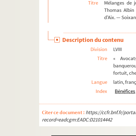
Titre
Mélanges de ju
Thomas Albin 
d'Aix. — Soixa
Description du contenu
Division
LVIII
Titre
« Avocats
banquerout
fortuit, ch
Langue
latin, fran
Index
Bénéfices
Citer ce document :
https://ccfr.bnf.fr/por
record=eadcgm:EADC:D21014442