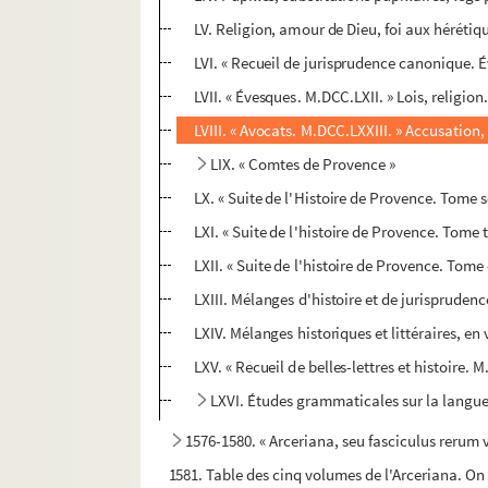
LV. Religion, amour de Dieu, foi aux hérétiq
LVI. « Recueil de jurisprudence canonique. É
LVII. « Évesques. M.DCC.LXII. » Lois, religion
LVIII. « Avocats. M.DCC.LXXIII. » Accusation
LIX. « Comtes de Provence »
LX. « Suite de l'Histoire de Provence. Tome se
LXI. « Suite de l'histoire de Provence. Tome t
LXII. « Suite de l'histoire de Provence. Tome 
LXIII. Mélanges d'histoire et de jurisprudenc
LXIV. Mélanges historiques et littéraires, en
LXV. « Recueil de belles-lettres et histoire. M
LXVI. Études grammaticales sur la langu
1576-1580. « Arceriana, seu fasciculus rerum v
1581. Table des cinq volumes de l'Arceriana. On l