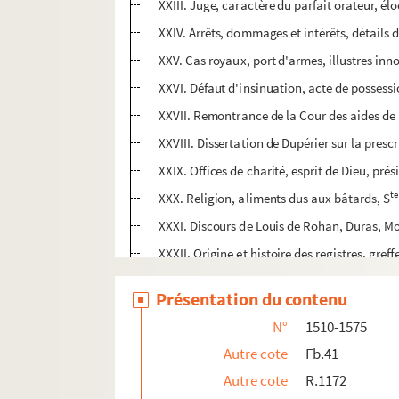
XXIII. Juge, caractère du parfait orateur, é
XXIV. Arrêts, dommages et intérêts, détails
XXV. Cas royaux, port d'armes, illustres inn
XXVI. Défaut d'insinuation, acte de possessio
XXVII. Remontrance de la Cour des aides de P
XXVIII. Dissertation de Dupérier sur la presc
XXIX. Offices de charité, esprit de Dieu, pr
te
XXX. Religion, aliments dus aux bâtards, S
XXXI. Discours de Louis de Rohan, Duras, Mo
XXXII. Origine et histoire des registres, greff
XXXIII. Procès-verbal de saisie, lettre de voi
Présentation du contenu
XXXIV. Passion, monde, parole de Dieu, vie, É
N°
1510-1575
XXXV. Partage sous seing privé, légitime, hér
Autre cote
Fb.41
XXXVI. Remontrances des parlements de Toulou
Autre cote
R.1172
XXXVII. Prêtres de Bacchus, pauvres, malheu