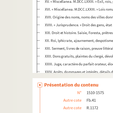
XV. « Miscellanea. M.DCC.LXXIII. » Exil, rois
XVI. « Miscellanea. M.DCC.LXXIII. » Lois roma
XVII. Origine des noms, noms des villes don
XVIII. « Jurisprudence. » Droit des gens, état 
XIX. Droit et histoire. Saisie, Foresta, prêt
XX. Roi, Iphicrate, ajournement, despotisme,
XXI. Serment, livres de raison, preuve litté
XXII. Dons gratuits, plaintes du clergé, dévol
XXIII. Juge, caractère du parfait orateur, é
XXIV. Arrêts, dommages et intérêts, détails
XXV. Cas royaux, port d'armes, illustres inn
Présentation du contenu
XXVI. Défaut d'insinuation, acte de possessio
N°
1510-1575
XXVII. Remontrance de la Cour des aides de P
Autre cote
Fb.41
XXVIII. Dissertation de Dupérier sur la presc
Autre cote
R.1172
XXIX. Offices de charité, esprit de Dieu, pr