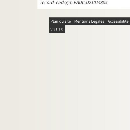
record=eadcgm:EADC:D21014305
Plan du site
Mentions Légales
Accessibilit
v 31.1.0