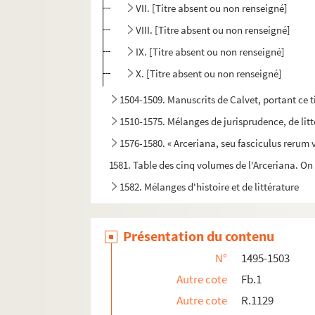
VII. [Titre absent ou non renseigné]
VIII. [Titre absent ou non renseigné]
IX. [Titre absent ou non renseigné]
X. [Titre absent ou non renseigné]
1504-1509. Manuscrits de Calvet, portant ce tit
1510-1575. Mélanges de jurisprudence, de litt
1576-1580. « Arceriana, seu fasciculus rerum v
1581. Table des cinq volumes de l'Arceriana. On l
1582. Mélanges d'histoire et de littérature
1583. « OEuvres meslées »
1584. Recueil d'anecdotes tirées de différents
Présentation du contenu
1585. « Tome second. Remarques historiques, po
N°
1495-1503
1586. « Avril 1718. Recueil de morale, d'histoire e
Autre cote
Fb.1
1587. « Remarques, ou recueil de morale, d'histo
Autre cote
R.1129