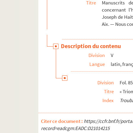
1588-1625. « Lettres autographes. Collection 
Titre
Manuscrits d
concernant l'
MANUSCRITS HÉBREUX
Joseph de Hait
MANUSCRITS ARABES
Aix. — Nous co
Description du contenu
Division
V
Langue
latin, fran
Division
Fol. 85
Titre
« Trio
Index
Trouba
Citer ce document :
https://ccfr.bnf.fr/por
record=eadcgm:EADC:D21014215