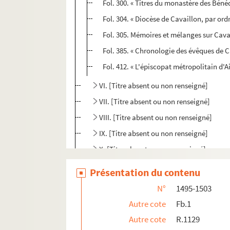
Fol. 300. « Titres du monastère des Béné
Fol. 304. « Diocèse de Cavaillon, par ord
Fol. 305. Mémoires et mélanges sur Cava
Fol. 385. « Chronologie des évêques de C
Fol. 412. « L'épiscopat métropolitain d'A
VI. [Titre absent ou non renseigné]
VII. [Titre absent ou non renseigné]
VIII. [Titre absent ou non renseigné]
IX. [Titre absent ou non renseigné]
X. [Titre absent ou non renseigné]
1504-1509. Manuscrits de Calvet, portant ce tit
Présentation du contenu
1510-1575. Mélanges de jurisprudence, de litt
N°
1495-1503
1576-1580. « Arceriana, seu fasciculus rerum v
Autre cote
Fb.1
1581. Table des cinq volumes de l'Arceriana. On l
Autre cote
R.1129