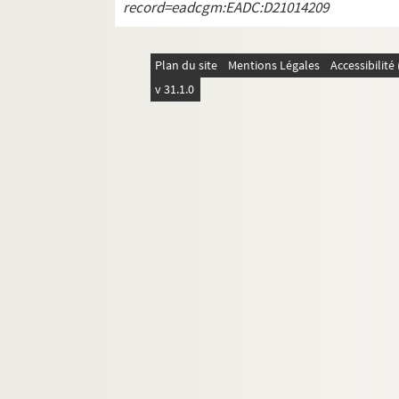
record=eadcgm:EADC:D21014209
Plan du site
Mentions Légales
Accessibilit
v 31.1.0