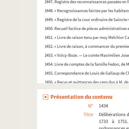
1447. Registre des reconnaissances passées en f
1448. « Recognoissances faictes par les habitans d
1449. « Registre de la cour ordinaire de Saincte
1450. Recueil factice de pièces administratives e
1451. « Livre de raison tenu par moy Melchior 
1452. « Livre de raison, à commancer du premier
1453. « Volcy-Boze. — Le comte Maximilien Jose
1454. Livre de comptes de la famille Fedon, de 
1455. Correspondance de Louis de Gallaup de Chas
1456. « Reçus et quittances des cens dus à M. de
1457. « Testamentum nobilis Jacobi de Ruppe, bu
Présentation du contenu
1458. Registre de reconnaissances passées par le
N°
1434
1459. « Nomination de Fr. Clément-Jérôme-Igna
Titre
Délibérations 
1460. Rouleau de reconnaissances passées en fa
1733 à 1751.
1461. Livre de raison de François Sourd Siméonis
ordonnances et