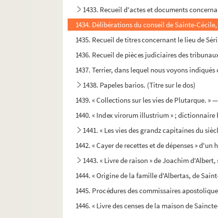
1433. Recueil d'actes et documents concernant
1434. Délibérations du conseil de Sainte-Cécile
1435. Recueil de titres concernant le lieu de S
1436. Recueil de pièces judiciaires des tribuna
1437. Terrier, dans lequel nous voyons indiqués
1438. Papeles barios. (Titre sur le dos)
1439. « Collections sur les vies de Plutarque. » —
1440. « Index virorum illustrium » ; dictionnair
1441. « Les vies des grandz capitaines du sièc
1442. « Cayer de recettes et de dépenses » d'un h
1443. « Livre de raison » de Joachim d'Albert, 
1444. « Origine de la famille d'Albertas, de Sai
1445. Procédures des commissaires apostoliques
1446. « Livre des censes de la maison de Saincte