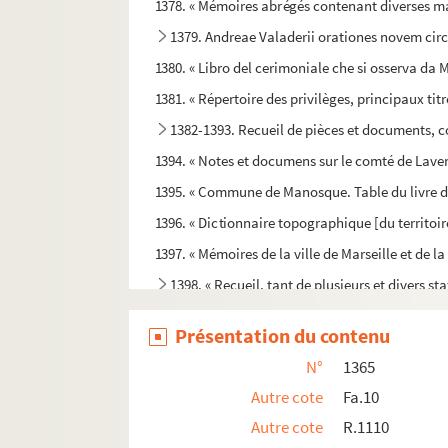
1378. « Mémoires abrégés contenant diverses mat
1379. Andreae Valaderii orationes novem cir
1380. « Libro del cerimoniale che si osserva da 
1381. « Répertoire des privilèges, principaux tit
1382-1393. Recueil de pièces et documents, c
1394. « Notes et documens sur le comté de Laveni
1395. « Commune de Manosque. Table du livre d
1396. « Dictionnaire topographique [du territoir
1397. « Mémoires de la ville de Marseille et de la
1398. « Recueil, tant de plusieurs et divers st
1399. « Mémorial où sont incerées diversses no
Présentation du contenu
1400. « Estat et rolle de messieurs les consuls et 
N°
1365
1401. « Sindics de cette ville de Marseille. Ex li
Autre cote
Fa.10
1402. Mémoires et consultations de divers jur
Autre cote
R.1110
1403. « Quaternus particularis pendentis civitat