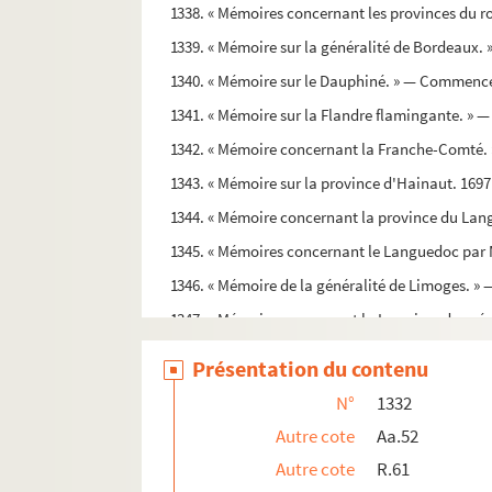
1338. « Mémoires concernant les provinces du 
1339. « Mémoire sur la généralité de Bordeaux. 
1340. « Mémoire sur le Dauphiné. » — Commenceme
1341. « Mémoire sur la Flandre flamingante. » —
1342. « Mémoire concernant la Franche-Comté
1343. « Mémoire sur la province d'Hainaut. 1697
1344. « Mémoire concernant la province du Lang
1345. « Mémoires concernant le Languedoc par 
1346. « Mémoire de la généralité de Limoges. »
1347. « Mémoire concernant la Lorraine, dressé 
1348. « Mémoire concernant la généralité de Lion
Présentation du contenu
1349. « Mémoires touchant le gouvernement des 
N°
1332
1350. « Mémoire sur la province du Mayne. » — 
Autre cote
Aa.52
1351. « Mémoire concernant la généralité d'Orlé
Autre cote
R.61
1352. « Mémoire sur la province du Poitou. » —