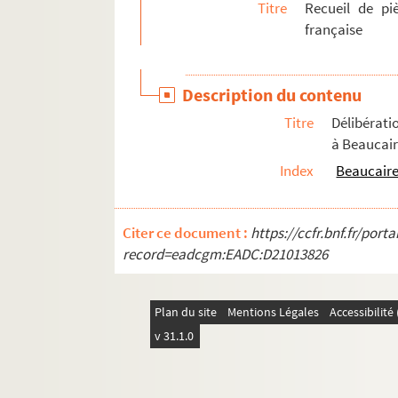
Titre
Recueil de pi
1353. « Mémoire concernant la généralité de Ro
française
1354. « Mémoires concernant les provinces du 
1355. « Table des censitaires de la paroisse de N
Description du contenu
1356. « Chorographia Provinciae Julii Raimon
Titre
Délibérati
1357. « Mémoire sur la Provence. » — État ecclé
à Beaucai
1358. « Mémoire concernant la généralité d'Aix,
Index
Beaucair
1359. « Notes de plusieurs titres de terres de
1360. « Recueil et table, par ordre alphabétique
Citer ce document :
https://ccfr.bnf.fr/por
1361. « Abrégé de l'histoire du parlement de Pro
record=eadcgm:EADC:D21013826
1362. « Recueil des dellibérations du parlemen
1363. « Table alphabétique des principales mati
Plan du site
Mentions Légales
Accessibilit
1364. « Suite du premier registre » du parlement d
v 31.1.0
1365. Résumé, en forme de journal, de ce qui s'e
1366. « Mercuriales contre dix officiers du parl