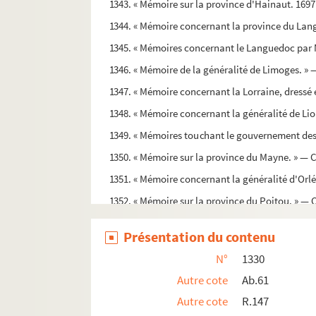
1343. « Mémoire sur la province d'Hainaut. 1697
1344. « Mémoire concernant la province du Lang
1345. « Mémoires concernant le Languedoc par 
1346. « Mémoire de la généralité de Limoges. »
1347. « Mémoire concernant la Lorraine, dressé 
1348. « Mémoire concernant la généralité de Lion
1349. « Mémoires touchant le gouvernement des 
1350. « Mémoire sur la province du Mayne. » — 
1351. « Mémoire concernant la généralité d'Orlé
1352. « Mémoire sur la province du Poitou. » —
1353. « Mémoire concernant la généralité de Ro
Présentation du contenu
1354. « Mémoires concernant les provinces du 
N°
1330
1355. « Table des censitaires de la paroisse de N
Autre cote
Ab.61
1356. « Chorographia Provinciae Julii Raimon
Autre cote
R.147
1357. « Mémoire sur la Provence. » — État ecclé