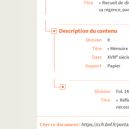
Titre
« Recueil de d
1355. « Table des censitaires de la paroisse de N
sa régence, par
1356. « Chorographia Provinciae Julii Raimon
1357. « Mémoire sur la Provence. » — État ecclé
Description du contenu
1358. « Mémoire concernant la généralité d'Aix,
Division
II
1359. « Notes de plusieurs titres de terres de
Titre
« Mémoire 
1360. « Recueil et table, par ordre alphabétique
e
Date
XVIII
siècl
1361. « Abrégé de l'histoire du parlement de Pro
Support
Papier
1362. « Recueil des dellibérations du parlemen
1363. « Table alphabétique des principales mati
1364. « Suite du premier registre » du parlement d
Division
Fol. 1
1365. Résumé, en forme de journal, de ce qui s'e
Titre
« Réfl
1366. « Mercuriales contre dix officiers du parl
nécess
1367. Copies des lettres écrites par les consuls 
Citer ce document :
https://ccfr.bnf.fr/por
1368. Recueil d'actes notariés, presque tous de 16