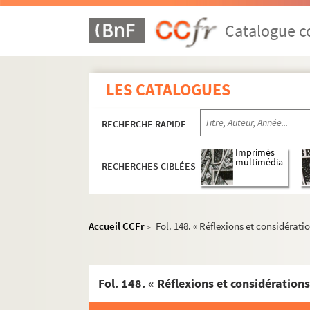
1273. Recueil de pensées diverses, religieuses,
1274. Notes et extraits d'auteurs, en prose et
Catalogue co
1275. Recueil de courtes notes et extraits sur dive
1276. « Recueil meslé de diverses pièces, soit 
LES CATALOGUES
1277. Recueil de pièces historiques et théolo
1278. « Mytologia, seu fabulosa deorum histor
RECHERCHE RAPIDE
1279. Thucydide. Texte grec
1280. Valerii Maximi dictorum factorumque 
Imprimés
multimédia
RECHERCHES CIBLÉES
1281. « Abrégé de ce qu'il y a de plus remarq
1282. Extraits de divers historiens, anciens et m
1283. Mélanges historiques et littéraires
Accueil CCFr
Fol. 148. « Réflexions et considérati
>
1284-1294. Monuments d'Europe. Album formé p
1295-1305. Monuments de France. Album formé 
1306-1313. Monuments de l'Afrique septentrio
1314. Titre dessiné à l'encre de Chine. « Recue