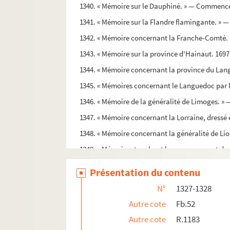
1340. « Mémoire sur le Dauphiné. » — Commenceme
1341. « Mémoire sur la Flandre flamingante. » —
1342. « Mémoire concernant la Franche-Comté
1343. « Mémoire sur la province d'Hainaut. 1697
1344. « Mémoire concernant la province du Lang
1345. « Mémoires concernant le Languedoc par 
1346. « Mémoire de la généralité de Limoges. »
1347. « Mémoire concernant la Lorraine, dressé 
1348. « Mémoire concernant la généralité de Lion
1349. « Mémoires touchant le gouvernement des 
1350. « Mémoire sur la province du Mayne. » — 
Présentation du contenu
1351. « Mémoire concernant la généralité d'Orlé
N°
1327-1328
1352. « Mémoire sur la province du Poitou. » —
Autre cote
Fb.52
1353. « Mémoire concernant la généralité de Ro
Autre cote
R.1183
1354. « Mémoires concernant les provinces du 