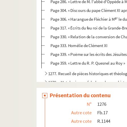
Page 286. « Lettre de M. l'abbé d'Oppède à M.
Page 304. « Discours du pape Clément XI apr
gr
Page 306. « Harangue de Fléchier à M
le d
Page 317. « Écrits du feu roi de la Grande-B
Page 330. « Relation de la conversion de Char
Page 333. Homélie de Clément XI
Page 339. « Poëme sur les écrits des Jésuites
Page 359. « Lettre du R. P. Quesnel au Roy »
1277. Recueil de pièces historiques et théolo
1278. « Mytologia, seu fabulosa deorum histor
1279. Thucydide. Texte grec
Présentation du contenu
1280. Valerii Maximi dictorum factorumque 
N°
1276
1281. « Abrégé de ce qu'il y a de plus remarq
Autre cote
Fb.17
1282. Extraits de divers historiens, anciens et m
Autre cote
R.1144
1283. Mélanges historiques et littéraires