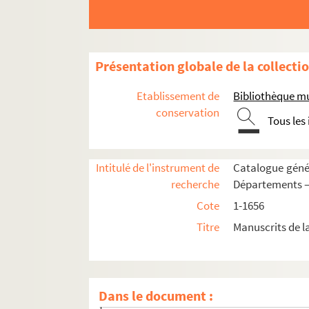
1258. « Plainte à Gassendi sur les coutumes peu
1259-1268. Collections sur différents sujets,
1269. « Loci communes ordine alphabetico dispo
Présentation globale de la collecti
1270. « Tabulae materiarum quae in variis autho
Etablissement de
Bibliothèque mu
1271. Recueil de matières diverses, par titres, 
conservation
Tous les
1272. Notes et extraits, sur des sujets de droit e
1273. Recueil de pensées diverses, religieuses,
Intitulé de l'instrument de
Catalogue génér
1274. Notes et extraits d'auteurs, en prose et
recherche
Départements —
1275. Recueil de courtes notes et extraits sur dive
Cote
1-1656
1276. « Recueil meslé de diverses pièces, soit en 
Titre
Manuscrits de l
Page 1. Lettres et pièces concernant Rancé 
Page 49. « Extrait d'une lettre du R. P. Q. é
Page 53. « Traduction du cantique de Moïse
Dans le document :
Page 65. Brefs sur la régale