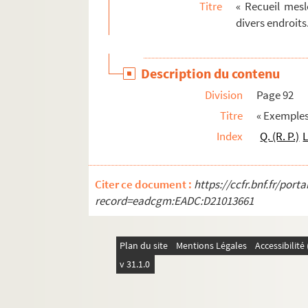
Titre
« Recueil mesl
1284-1294. Monuments d'Europe. Album formé p
divers endroit
1295-1305. Monuments de France. Album formé 
1306-1313. Monuments de l'Afrique septentrio
Description du contenu
1314. Titre dessiné à l'encre de Chine. « Recue
Division
Page 92
1315. « Journal des évènements de Damas, relatif
Titre
« Exemples
1316. Divers extraits des minutes de la chancell
Index
Q. (R. P.)
L
1317. « Mémoire sur la vente exclusive du tabac 
1318. Carnet de M. Jacques-César Hancy, courtie
Citer ce document :
https://ccfr.bnf.fr/por
1319. « Tirages de la loterie royale de France
record=eadcgm:EADC:D21013661
1320-1321. Abrégé de l'histoire de France, jusq
1322. Mémoires de M. de la Chastre. — Comme
Plan du site
Mentions Légales
Accessibilit
1323. Mémoires sur l'histoire de France
v 31.1.0
1324. « Contract de fondation du collège des 
1325. Recueil de pièces sur l'histoire de Fran