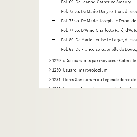
Fol. 69. De Jeanne-Catherine Amaury
Fol. 73 vo. De Marie-Denyse Brun, d'Iss
Fol. 75 vo. De Marie-Joseph Le Feron, d
Fol. 77 vo. D'Anne-Charlotte Paré, d'Aut
Fol. 80. De Marie-Louise Le Large, d'Iss
Fol. 83. De Françoise-Gabrielle de Douet
1229. « Discours faits par moy sœur Gabrielle
1230. Usuardi martyrologium
1231. Flores Sanctorum ou Légende dorée de
1232. Légende dorée de Jacques de Voragine
1233. Vitae Patrum
1234. Recueil hagiographique
1235-1236. Vies des saints et des bienheureux 
1237. La vie de S. Charles Borromée, écrite en ita
1238. « Histoire de la vie de S. Eucher, archevêq