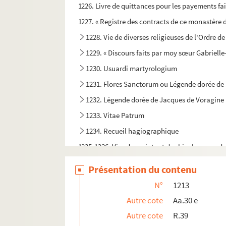
1226. Livre de quittances pour les payements fait
1227. « Registre des contracts de ce monastère de
1228. Vie de diverses religieuses de l'Ordre de
1229. « Discours faits par moy sœur Gabrielle
1230. Usuardi martyrologium
1231. Flores Sanctorum ou Légende dorée de
1232. Légende dorée de Jacques de Voragine
1233. Vitae Patrum
1234. Recueil hagiographique
1235-1236. Vies des saints et des bienheureux 
1237. La vie de S. Charles Borromée, écrite en ita
Présentation du contenu
1238. « Histoire de la vie de S. Eucher, archevêq
N°
1213
1239. « Abrégé de la vie de saint François de Sa
Autre cote
Aa.30 e
1240. « Discours servant de préface à l'histoire 
Autre cote
R.39
1241. « Vita beati Petri Petronii, Senensis, car