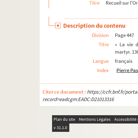
Titre
Recueil sur l'Or
1242. « La vie du R. P. Charles de Condren, seco
1243. « Vita del venerabile Padre fr. Giovanni di
Description du contenu
1244. « La vie du très vénérable Père dom Jean
Division
Page 447
1245. Mémoires sur le martyre de Pierre Martyr
Titre
« La vie d
1246-1247. Vie et œuvres de Jérôme Savonarol
martyr. 13
1248. « L'homme de Dieu, en la personne de R.
Langue
français
1249. « La vie de la soeur Renée Fedon, du tiers
Index
Pierre Pas
1250. « Recueil des choses les plus considérable
1251. Récit des grâces et des communications
Citer ce document :
https://ccfr.bnf.fr/por
1252. Relation des choses extraordinaires arriv
record=eadcgm:EADC:D21013316
1253. « Relation de la vie et de la mort de Cather
1254. « Copie de la relation de la vie et mort 
Plan du site
Mentions Légales
Accessibilit
1255. « Suitte de la relation de la vie et de la m
v 31.1.0
1256. « Querela ad Gassendum, de parum christ