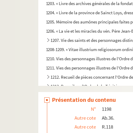
1203. « Livre des archives générales de la fonda
1204. « Livre de la province de Sainct Loys, dr
1205. Mémoire des aumônes principales faites po
1206. « La vie et les miracles du vén. Père Jean
1207. Vie des saints et des personnages distin
1208-1209. « Vitae illustrium religiosorum ordini
1210. Vies des personnages illustres de l'Ordre d
1211. Vies des personnages illustres de l'Ordre d
1212. Recueil de pièces concernant l'Ordre de 
1213. Recueil sur l'Ordre de la Trinité
1214. Mélanges sur l'Ordre de la Trinité, en itali
Présentation du contenu
1215. « Relatio eorum quae de conventibus, seu m
N°
1198
1216. Recueil de pièces, extraits et documents c
Autre cote
Ab.36.
1217. Recueil de documents concernant les couv
Autre cote
R.118
1218. Cahier des quittances du couvent des Trini