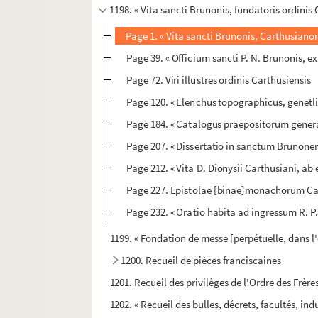
1198. « Vita sancti Brunonis, fundatoris ordinis
Page 1. « Vita sancti Brunonis, Carthusiano
Page 39. « Officium sancti P. N. Brunonis, e
Page 72. Viri illustres ordinis Carthusiensis
Page 120. « Elenchus topographicus, genetl
Page 184. « Catalogus praepositorum gener
Page 207. « Dissertatio in sanctum Brunone
Page 212. « Vita D. Dionysii Carthusiani, a
Page 227. Epistolae [binae]monachorum Car
Page 232. « Oratio habita ad ingressum R. P
1199. « Fondation de messe [perpétuelle, dans l'
1200. Recueil de pièces franciscaines
1201. Recueil des privilèges de l'Ordre des Frères
1202. « Recueil des bulles, décrets, facultés, ind