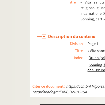
Titre
« Vita sancti
1219. « Inventaire de tous les actes, contracts, 
religioso eju
incarnatione Do
1220. « S'ensuit le livre de la despence du conv
Sonning, cart »
1221. Livre de quittances des prêtres de la con
1222. Registre des dépenses des Messieurs de l'hô
Description du contenu
1223. « Chronologie du monastère royal de Saint-C
1224. Lettre de la supérieure des Carmélites 
Division
Page 1
1225. « Livre dans lequel sont insérés tous les c
Titre
« Vita san
Index
Bruno (sa
1226. Livre de quittances pour les payements fait
Sonning (
1227. « Registre des contracts de ce monastère de
de S. Brun
1228. Vie de diverses religieuses de l'Ordre de
1229. « Discours faits par moy sœur Gabrielle
Citer ce document :
https://ccfr.bnf.fr/por
1230. Usuardi martyrologium
record=eadcgm:EADC:D21013254
1231. Flores Sanctorum ou Légende dorée de
1232. Légende dorée de Jacques de Voragine