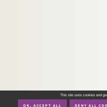
1316. Divers extraits des minutes de la chancell
1317. « Mémoire sur la vente exclusive du tabac 
1318. Carnet de M. Jacques-César Hancy, courtie
1319. « Tirages de la loterie royale de France
1320-1321. Abrégé de l'histoire de France, jusq
1322. Mémoires de M. de la Chastre. — Comme
1323. Mémoires sur l'histoire de France
1324. « Contract de fondation du collège des 
1325. Recueil de pièces sur l'histoire de Fran
1326. Mélanges historiques
1327-1328. « Recueil de divers mémoires prés
1329. « Histoire des troubles arrivés dans le par
gr
1330. « Relation des honneurs rendus à M
le du
This site uses cookies and gi
1331. « Considérations sur l'édit du mois de dé
OK, ACCEPT ALL
DENY ALL CO
1332. Recueil de pièces concernant divers év