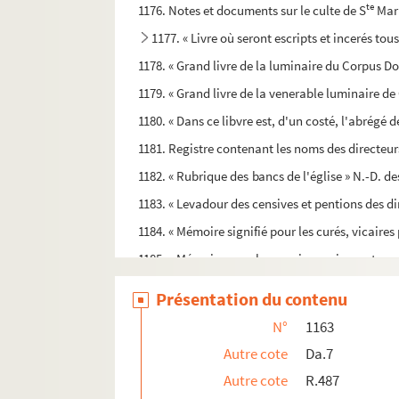
te
1176. Notes et documents sur le culte de S
Mari
1177. « Livre où seront escripts et incerés to
1178. « Grand livre de la luminaire du Corpus Dom
1179. « Grand livre de la venerable luminaire de
1180. « Dans ce libvre est, d'un costé, l'abrégé 
1181. Registre contenant les noms des directeurs
1182. « Rubrique des bancs de l'église » N.-D. d
1183. « Levadour des censives et pentions des di
1184. « Mémoire signifié pour les curés, vicaires 
1185. « Mémoire pour les ouvriers, prieurs et con
1186. « Statuts pour estre gardés par ceux de la
Présentation du contenu
1187. « Livre pour les contrats, acquits et délib
N°
1163
1188. « Rubrique des femmes » reçues au Scapula
Autre cote
Da.7
1189. Le livre des Pénitents blancs de Saint-Laza
Autre cote
R.487
t
1190. « Livre des cottes pour la compagnie de S