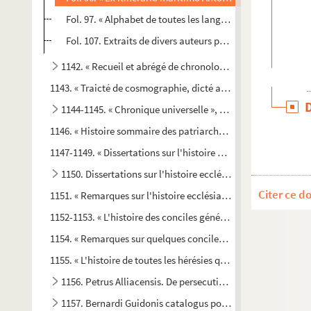
Fol. 97. « Alphabet de toutes les langues »
Fol. 107. Extraits de divers auteurs pour l'explication des 
1142. « Recueil et abrégé de chronologie, histoire et géogr
1143. « Traicté de cosmographie, dicté au sieur Jean de Peyss
1144-1145. « Chronique universelle », depuis la création 
1146. « Histoire sommaire des patriarches, rois et conducteu
1147-1149. « Dissertations sur l'histoire ecclésiastique, ou éc
1150. Dissertations sur l'histoire ecclésiastique, au nombre 
Citer ce d
1151. « Remarques sur l'histoire ecclésiastique, où il est parlé
1152-1153. « L'histoire des conciles généraux d'Orient et d'O
1154. « Remarques sur quelques conciles » ; Sardique, Valence
1155. « L'histoire de toutes les hérésies qui ont pris naissanc
1156. Petrus Alliacensis. De persecutionibus Ecclesiae
1157. Bernardi Guidonis catalogus pontificum Romanorum. 