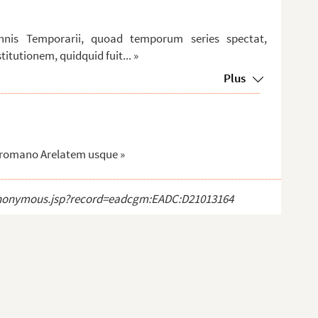
nis Temporarii, quoad temporum series spectat,
itutionem, quidquid fuit... »
Plus
u romano Arelatem usque »
ct_anonymous.jsp?record=eadcgm:EADC:D21013164