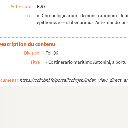
Autre cote
R.97
Titre
« Chronologicarum demonstrationum Joan
sigles lapidaires
epithome. » — « Liber primus. Ante mundi const
aphie, pour les commençans. A Aix, cette présen...
onnel de Fuveau, l'an 1680 »
Description du contenu
du monde jusqu'en 1638. — Deux volumes
Division
Fol. 96
rs du peuple hébrieu, depuis Adam jusques au d...
Titre
« Ex Itinerario maritimo Antonini, a port
laircissemens des points les plus considérables ...
de 49, dont la table est à la tête du volume,...
ocument :
https://ccfr.bnf.fr/portailccfr/jsp/index_view_dire
 des conciles, et sur diverses autres mati...
ccident. » — Deux volumes
er
, I
de Constantinople, Sarragosse, Turin, C...
e dans chaque siècle, et qui ont combattu l...
— Ce manuscrit de Bernard Gui est de la première r...