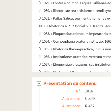
1029. « Fontes elocutionis aquae Tullianae Aqu
1030. « Rhetoricae seu artis bene dicendi synop
1031. « Pallas Salica, seu mentis humanae exp
1032. « Rhetorica a R. P. Boniel S. J. tradita, Aq
1033. « Eloquentiae animorum Imperatricis tripl
1034. « Compendiaria oratoris institutio. 166
1035. « Rhetorica theore-practica, in qua no
1036. « Institutiones oratoriae, veterum et 
1037. « Eloquentiae thesaurus, seu institution
1038. « Rhetorica. Athenaeum eloquentiae L
1039. « Praxes oratoriae, in rhetoricos Ciceronis, 
Présentation du contenu
1040-1042. Cours de rhétorique, en quatre pa
N°
1016
1043. « Novae ac veteris eloquentiae consens
Autre cote
Cb.49
1044. « Suadae Phocaicae familiarior comitatus. 
Autre cote
R.452
1045. « Heros gallicus, sive perfecti oratoris i