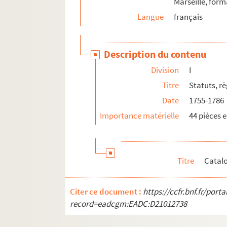
Marseille, form
XVI. Correspondance. Minutes. Tome VI
Langue
français
XVII. Correspondance. Minutes. Tome VII
XVIII. Correspondance. Minutes. Tome VIII
Description du contenu
XIX. Correspondance. Minutes. Tome IX
Division
I
1007. « Nouveau livre de cheminées, compartimen
Titre
Statuts, r
1008. « Statuts et règlements nouveaux sur l'art
Date
1755-1786
1009. « Livre de faulconerie, composé par mes
Importance matérielle
44 pièces 
1010. Dictionnaire français, latin, italien et tu
1011. « Vocabulaire français, latin, provençal m
1012. « Lexicon e latino arabicum, vel excerpta 
Titre
Catal
1013. « Dictionnaire français, malais, hindostan
1014-1015. « Dictionnaire français-malais, par Pi
Citer ce document :
https://ccfr.bnf.fr/por
record=eadcgm:EADC:D21012738
1016. Magistri Ebrardi Graecismus, cum glosi
1017. Doctrinale Alexandri de Villadei, cum 