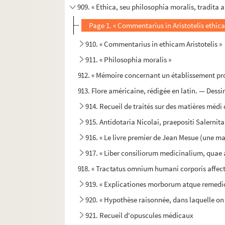
909. « Ethica, seu philosophia moralis, tradita 
Page 1. « Commentarius in Aristotelis ethic
910. « Commentarius in ethicam Aristotelis »
911. « Philosophia moralis »
912. « Mémoire concernant un établissement pr
913. Flore américaine, rédigée en latin. — Dessin
914. Recueil de traités sur des matières médi 
915. Antidotaria Nicolai, praepositi Salern
916. « Le livre premier de Jean Mesue (une mai
917. « Liber consiliorum medicinalium, quae a
918. « Tractatus omnium humani corporis affect
919. « Explicationes morborum atque remedior
920. « Hypothèse raisonnée, dans laquelle on fa
921. Recueil d'opuscules médicaux