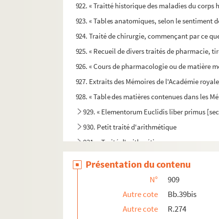
922. « Traitté historique des maladies du corps 
923. « Tables anatomiques, selon le sentiment de
924. Traité de chirurgie, commençant par ce que l
925. « Recueil de divers traités de pharmacie, ti
926. « Cours de pharmacologie ou de matière m
927. Extraits des Mémoires de l'Académie royale
928. « Table des matières contenues dans les Mé
929. « Elementorum Euclidis liber primus [secu
930. Petit traité d'arithmétique
931. « Traité d'arithmétique »
932. Traité pratique d'arithmétique, de géométri
Présentation du contenu
933. Traité d'arithmétique, avec des notions de
N°
909
934. « Tractatus brevis et facilis de arithmeti
Autre cote
Bb.39bis
935. « Livre d'arithmétique, ou la seine (
sic
) des
Autre cote
R.274
936. Livre d'arithmétique, jusqu'aux règles de t