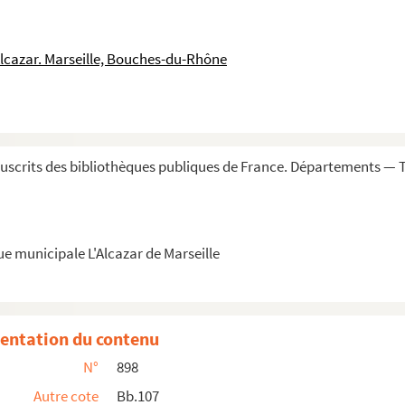
lon la doctrine de S. Thomas, qui est représent...
a »
Alcazar. Marseille, Bouches-du-Rhône
 ad mentem subtilium principis Joannis Duns Sco...
ima pars, in qua de corpore naturali in communi,...
 et mundo, juxta miram angelici doctoris mente...
Aristotelis, de corpore naturali in communi »
scrits des bibliothèques publiques de France. Départements — T
ibros »
ue municipale L'Alcazar de Marseille
— Deux volumes, le premier finissant par la récl...
is. — Figures astronomiques aux fol. 336,...
entation du contenu
N°
898
Autre cote
Bb.107