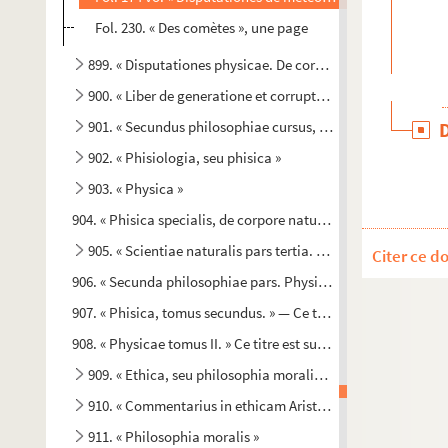
Fol. 230. « Des comètes », une page
899. « Disputationes physicae. De corpore naturali in com
900. « Liber de generatione et corruptione, seu de ortu et 
901. « Secundus philosophiae cursus, continens phisicam pa
902. « Phisiologia, seu phisica »
903. « Physica »
904. « Phisica specialis, de corpore naturali in specie. » — Fi
905. « Scientiae naturalis pars tertia. De corpore animato »
Citer ce d
906. « Secunda philosophiae pars. Physica, seu philosophia n
907. « Phisica, tomus secundus. » — Ce titre se trouve sur la r
908. « Physicae tomus II. » Ce titre est sur le dos du manuscr
909. « Ethica, seu philosophia moralis, tradita a domino D
910. « Commentarius in ethicam Aristotelis »
911. « Philosophia moralis »