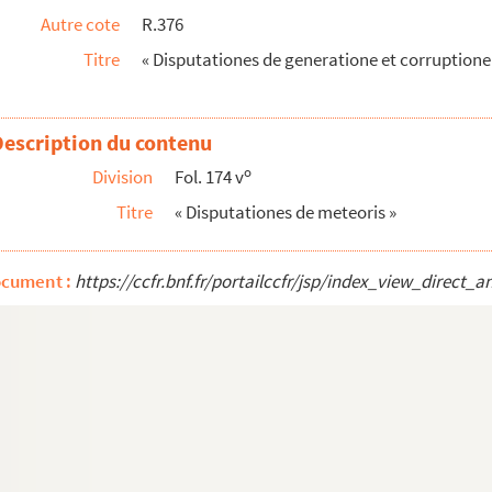
Autre cote
R.376
Titre
« Disputationes de generatione et corruptione
muni »
interitu sublunarium corporum, quintus dictus ...
rticularem, sub R. P. Pezenas collectus. Aquis ...
Description du contenu
o
Division
Fol. 174 v
Titre
« Disputationes de meteoris »
gures à la plume
ocument :
https://ccfr.bnf.fr/portailccfr/jsp/index_view_dire
aturalis. » — Figures à la plume
eliure et à la fin du manuscrit, qui comme...
it, qui commence immédiatement, au fol. 1, ...
esauberis, baccalaureo theologo, et regio philo...