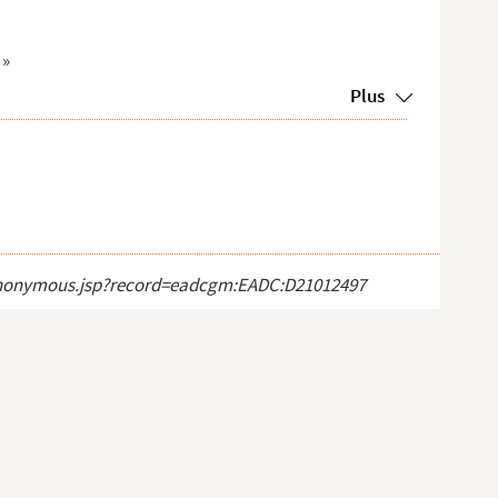
 »
Plus
ct_anonymous.jsp?record=eadcgm:EADC:D21012497