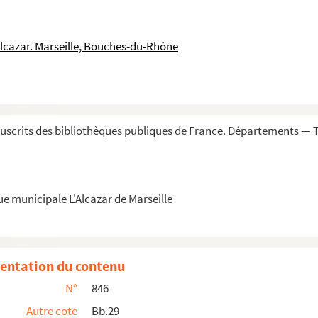
ium principis »
iorum intelligentiam comparatae »
Alcazar. Marseille, Bouches-du-Rhône
ogia »
oelo et mundo. — Figures
s 47 et 48, gravure en taille-douce, contenan...
io, ordinis Praedicatorum, sacrae theologiae d...
scrits des bibliothèques publiques de France. Départements — T
in universam Aristotelis logicam »
rgumentandi et respondendi »
ue municipale L'Alcazar de Marseille
alis philosophia »
phiam. » A la fin : « Finis logicae. » — ...
entation du contenu
e explicata, sive cursus philosophicus. » — L...
N°
846
ogique
Autre cote
Bb.29