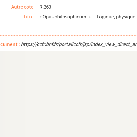
Autre cote
R.263
Titre
« Opus philosophicum. » — Logique, physique
omae doctrinam »
ophicae. » Logique seule. — La reliure port...
troductio »
ocument :
https://ccfr.bnf.fr/portailccfr/jsp/index_view_dire
peritur »
 thiadoge »
le
iensis rectore in collegio Mazarineo, scripta...
iure porte : « Tome 1 »
us Imbert. Aquis Sextiis, 1655 »