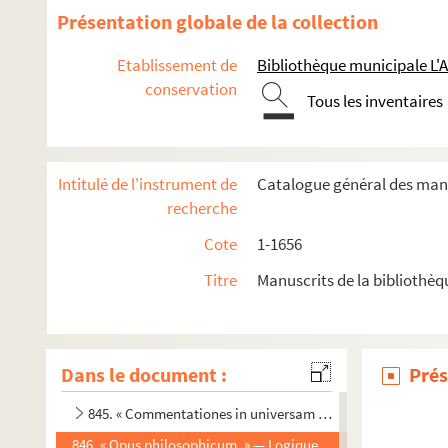
832. « Philosophia Aristotelica, ad mentem Beati Scoti, subtil
Présentation globale de la collection
833. « Institutiones philosophicae, ad veterum atque recent
Etablissement de
Bibliothèque municipale L'
834. « Secunda philosophiae pars. Noetica, seu pneumatol
conservation
Tous les inventaires
835. « Secunda pars phisicae, seu phisica specialis », de c
836. « Commentarius in universam logicam. » — Entre les page
837. « Compendium dialecticae, authore Patre Vincentio Pont
Intitulé de l'instrument de
Catalogue général des manu
838. « Gasophilacium loculorum, quaestionum et articulorum 
recherche
839. « Brevis ad dialecticam introductio, sive methodus a
Cote
1-1656
840. « Compendium logicae »
Titre
Manuscrits de la bibliothèq
841. « Nova et antiqua physico-mathematica et experiment
842. « Commentarii philosophici in universam Aristotelis philoso
843. « Brevis manuductio ad universam logicam »
Dans le document :
Prés
844. « Humana sapientia, non tam peripatetice quam christian
845. « Commentationes in universam philosophiam. » — L
846. « Opus philosophicum. » — Logique, physique