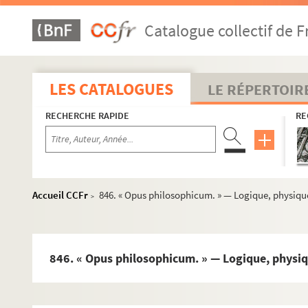
818. « Institutiones philosophicae, ad veterum atque recenti
Catalogue collectif de F
819. « Tertia pars philosophiae. Metaphysica »
820. « Logica major et minor. — Logica, philosophiae prima p
821. « Metaphysica, a R. P. Petro Lespinasse dictata in collegi
LES CATALOGUES
LE RÉPERTOIR
822. « Moralis, a R. P. Petro Lespinasse dictata, 1733, in aula 
RECHERCHE RAPIDE
RE
823. « Institutiones philosophicae, juxta mentem divi Tho
824. « Institutiones philosophiae »
825. « Pars philosophiae secunda, seu metaphysica, anno
826. « Phisica, tertia philosophiae pars. » — Entre les pages 
Accueil CCFr
846. « Opus philosophicum. » — Logique, physiqu
>
827. « Philosophicum armamentarium, seu in universam phi
828. « Elementa philosophiae ad usum scholae accommodata. 
829. « Philosophia juxta mentem Joannis Dunsii Scoti, doctori
846. « Opus philosophicum. » — Logique, physi
830. « Cursus philosophicus, sive philosophiae thesaurus, jux
831. « Institutiones philosophicae. » — Logica, metaphysica, 