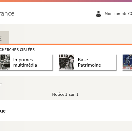
o
orum intelligentiam comparatae. Die martii 6
rance
Mon compte C
ars, ex codicibus Joannis Baptistae Stephani ...
o Societatis Jesu Massiliensis »
E
Societatis Jesu Massiliensis »
CHERCHES CIBLÉES
mae, doctoris angelici. Romae, hacce die undecim...
Imprimés
Base
multimédia
Patrimoine
 1754. » — Ontologie, pneumatologie
282 et 283, on trouve un très joli dessin d...
e
losophiam disputationes, ad profectum et utilitat...
Notice
1 sur 1
Parisiis, anno M. DCC. LXII »
s subtilis »
que
ta miram angelici et quinti Ecclesiae doctor...
physica, theologia naturalis