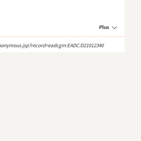
Plus
ct_anonymous.jsp?record=eadcgm:EADC:D21012340