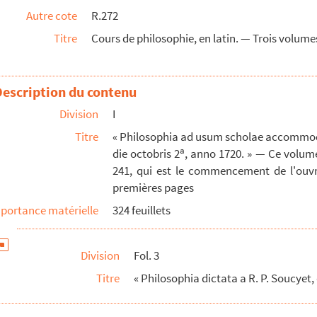
Autre cote
R.272
rii 21, anno 1721. » Tables gravées
Titre
Cours de philosophie, en latin. — Trois volume
Description du contenu
o
orum intelligentiam comparatae. Die martii 6
Division
I
Titre
« Philosophia ad usum scholae accommoda
ars, ex codicibus Joannis Baptistae Stephani ...
a
die octobris 2
, anno 1720. » — Ce volume 
o Societatis Jesu Massiliensis »
241, qui est le commencement de l'ouvrag
Societatis Jesu Massiliensis »
premières pages
mae, doctoris angelici. Romae, hacce die undecim...
portance matérielle
324 feuillets
 1754. » — Ontologie, pneumatologie
Division
Fol. 3
282 et 283, on trouve un très joli dessin d...
Titre
« Philosophia dictata a R. P. Soucyet,
losophiam disputationes, ad profectum et utilitat...
Parisiis, anno M. DCC. LXII »