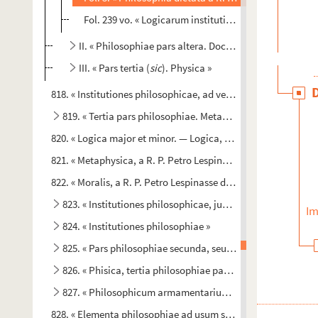
Fol. 239 vo. « Logicarum institutionum finis. Die janua
II. « Philosophiae pars altera. Doctrina morum »
III. « Pars tertia (
sic
). Physica »
818. « Institutiones philosophicae, ad veterum atque recenti
819. « Tertia pars philosophiae. Metaphysica »
820. « Logica major et minor. — Logica, philosophiae prima p
821. « Metaphysica, a R. P. Petro Lespinasse dictata in collegi
822. « Moralis, a R. P. Petro Lespinasse dictata, 1733, in aula 
823. « Institutiones philosophicae, juxta mentem divi Tho
Im
824. « Institutiones philosophiae »
825. « Pars philosophiae secunda, seu metaphysica, anno
826. « Phisica, tertia philosophiae pars. » — Entre les pages 
827. « Philosophicum armamentarium, seu in universam phi
828. « Elementa philosophiae ad usum scholae accommodata. 