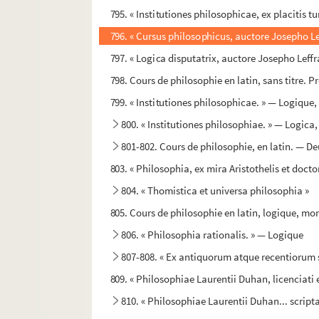
795. « Institutiones philosophicae, ex placiti
796. « Cursus philosophicus, auctore Josepho L
797. « Logica disputatrix, auctore Josepho Leff
798. Cours de philosophie en latin, sans titre.
799. « Institutiones philosophicae. » — Logique
800. « Institutiones philosophiae. » — Logica
801-802. Cours de philosophie, en latin. — D
803. « Philosophia, ex mira Aristothelis et docto
804. « Thomistica et universa philosophia »
805. Cours de philosophie en latin, logique, mora
806. « Philosophia rationalis. » — Logique
807-808. « Ex antiquorum atque recentiorum s
809. « Philosophiae Laurentii Duhan, licenciati e
810. « Philosophiae Laurentii Duhan... script