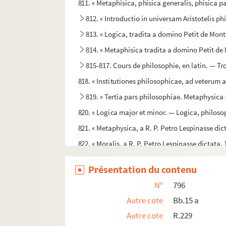
811. « Metaphisica, phisica generalis, phisica pa
812. « Introductio in universam Aristotelis p
813. « Logica, tradita a domino Petit de Mon
814. « Metaphisica tradita a domino Petit de 
815-817. Cours de philosophie, en latin. — Tr
818. « Institutiones philosophicae, ad veterum 
819. « Tertia pars philosophiae. Metaphysica 
820. « Logica major et minor. — Logica, philoso
821. « Metaphysica, a R. P. Petro Lespinasse dict
822. « Moralis, a R. P. Petro Lespinasse dictata, 
823. « Institutiones philosophicae, juxta me
Présentation du contenu
824. « Institutiones philosophiae »
N°
796
825. « Pars philosophiae secunda, seu metap
Autre cote
Bb.15 a
826. « Phisica, tertia philosophiae pars. » — En
Autre cote
R.229
827. « Philosophicum armamentarium, seu in 