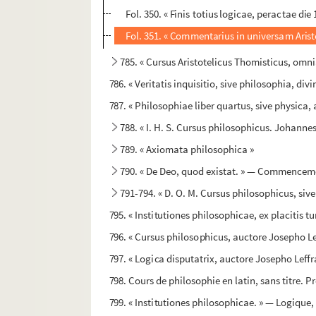
Fol. 350. « Finis totius logicae, peractae die 
Fol. 351. « Commentarius in universam Aris
785. « Cursus Aristotelicus Thomisticus, omni
786. « Veritatis inquisitio, sive philosophia, di
787. « Philosophiae liber quartus, sive physica,
788. « I. H. S. Cursus philosophicus. Johanne
789. « Axiomata philosophica »
790. « De Deo, quod existat. » — Commencement
791-794. « D. O. M. Cursus philosophicus, si
795. « Institutiones philosophicae, ex placiti
796. « Cursus philosophicus, auctore Josepho L
797. « Logica disputatrix, auctore Josepho Leff
798. Cours de philosophie en latin, sans titre.
799. « Institutiones philosophicae. » — Logique