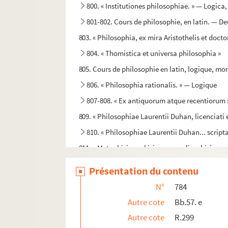
800. « Institutiones philosophiae. » — Logica
801-802. Cours de philosophie, en latin. — D
803. « Philosophia, ex mira Aristothelis et docto
804. « Thomistica et universa philosophia »
805. Cours de philosophie en latin, logique, mora
806. « Philosophia rationalis. » — Logique
807-808. « Ex antiquorum atque recentiorum s
809. « Philosophiae Laurentii Duhan, licenciati e
810. « Philosophiae Laurentii Duhan... script
811. « Metaphisica, phisica generalis, phisica pa
812. « Introductio in universam Aristotelis p
Présentation du contenu
813. « Logica, tradita a domino Petit de Mon
N°
784
814. « Metaphisica tradita a domino Petit de 
Autre cote
Bb.57. e
815-817. Cours de philosophie, en latin. — Tr
Autre cote
R.299
818. « Institutiones philosophicae, ad veterum 