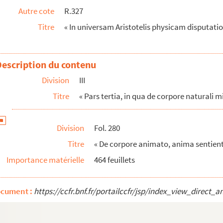
Autre cote
R.327
tiones »
Titre
« In universam Aristotelis physicam disputati
Philibertum Fezayum, doctorem theologum, et...
. Patrem Philibertum Fezayium, artium et sacr...
Josepho Seguino scripta, anno aetatis suae 21
Description du contenu
Division
III
Titre
« Pars tertia, in qua de corpore naturali m
eritu, necnon in quatuor meteorologicos, in t...
Division
Fol. 280
»
Titre
« De corpore animato, anima sentient
ralem »
Importance matérielle
464 feuillets
iis a reverendo Patre Cornelio Rossignol, ann...
ocument :
https://ccfr.bnf.fr/portailccfr/jsp/index_view_dire
lumen Aristotelis, complectens moralia »