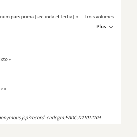
onum pars prima [secunda et tertia]. » — Trois volumes
Plus
ixto »
e »
ct_anonymous.jsp?record=eadcgm:EADC:D21012104