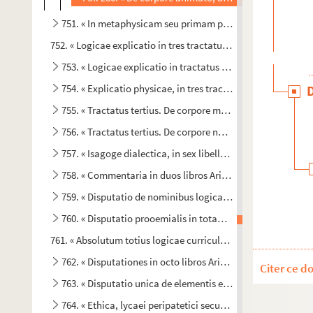
751. « In metaphysicam seu primam philosophiam disputa
752. « Logicae explicatio in tres tractatus divisa, per R. P. 
753. « Logicae explicatio in tractatus tres divisa, per R. P
754. « Explicatio physicae, in tres tractatus divisa, a Fr. 
755. « Tractatus tertius. De corpore mixto »
756. « Tractatus tertius. De corpore naturali mixto »
757. « Isagoge dialectica, in sex libellos distributa »
758. « Commentaria in duos libros Aristotelis de ortu et int
759. « Disputatio de nominibus logicae et natura ejusdem 
760. « Disputatio prooemialis in totam philosophiam natu
761. « Absolutum totius logicae curriculum, datum Aquis Sext
762. « Disputationes in octo libros Aristotelis phisicorum »
Citer ce d
763. « Disputatio unica de elementis et metheoris »
um
764. « Ethica, lycaei peripatetici secunda schola, ad 2
vo