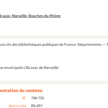
urus spectator magni numinis... »
Alcazar. Marseille, Bouches-du-Rhône
aphysica, theologia naturalis
scrits des bibliothèques publiques de France. Départements — T
issimum praeceptorem meum M. J. Janne, descripta ...
ars prima [secunda et tertia]. » — Trois volumes
ue municipale L'Alcazar de Marseille
»
entation du contenu
N°
748-750
Autre cote
Bb.69 f