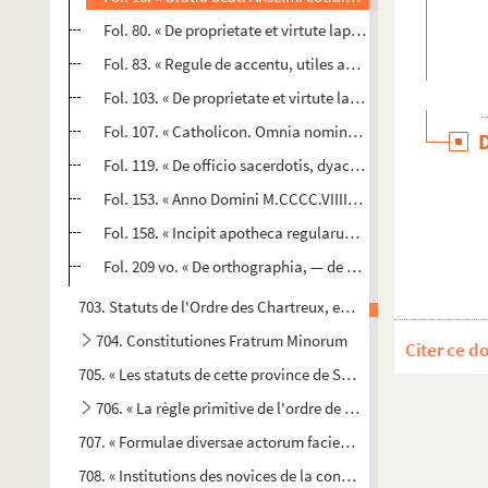
Fol. 80. « De proprietate et virtute lappatis, id est, cabus
Fol. 83. « Regule de accentu, utiles ad legendum, psalle
Fol. 103. « De proprietate et virtute lauri. Sicut Dioscorides
Fol. 107. « Catholicon. Omnia nomina numeralia... » — Suive
Fol. 119. « De officio sacerdotis, dyaconi et subdyaconi »
Fol. 153. « Anno Domini M.CCCC.VIIII., ex carta capituli ge
Fol. 158. « Incipit apotheca regularum accentualium discip
Fol. 209 vo. « De orthographia, — de prosodia. » — Finit au
703. Statuts de l'Ordre des Chartreux, en français
704. Constitutiones Fratrum Minorum
Citer ce d
705. « Les statuts de cette province de Sainct-Bernardin, en Fr
706. « La règle primitive de l'ordre de la très bienheureuse
707. « Formulae diversae actorum faciendorum secundum occa
708. « Institutions des novices de la congrégation de Notre-D