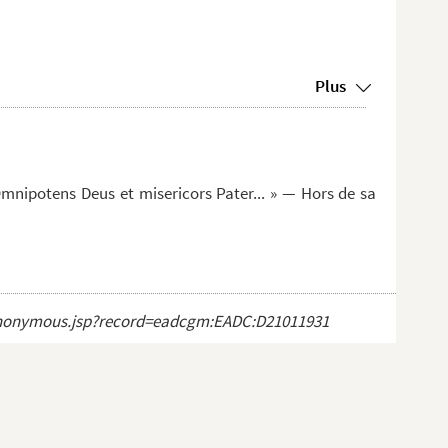
Plus
Omnipotens Deus et misericors Pater... » — Hors de sa
ct_anonymous.jsp?record=eadcgm:EADC:D21011931