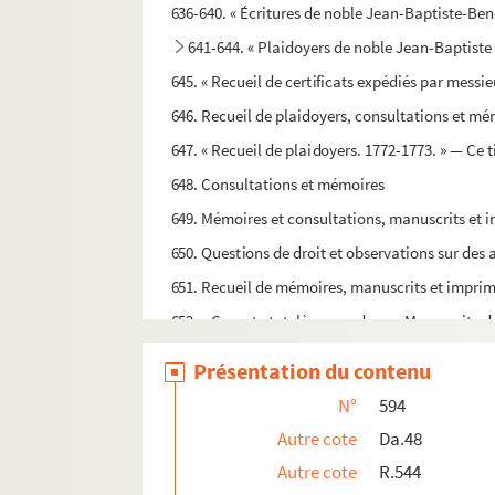
636-640. « Écritures de noble Jean-Baptiste-Beno
641-644. « Plaidoyers de noble Jean-Baptiste 
645. « Recueil de certificats expédiés par messie
646. Recueil de plaidoyers, consultations et m
647. « Recueil de plaidoyers. 1772-1773. » — Ce t
648. Consultations et mémoires
649. Mémoires et consultations, manuscrits et 
650. Questions de droit et observations sur des ar
651. Recueil de mémoires, manuscrits et imprimés
652. « Compte tutelère » rendu par Marguerite d
653-655. « Syntagma quaestionum fori. Tomus p
Présentation du contenu
656. Sur le dos : « Collectiones, tome 1. » — Au 
N°
594
657. « Collectiones utriusque juris DD. selectae,
Autre cote
Da.48
658-659. « Quaestiones quae circa judiciorum ma
Autre cote
R.544
660-661. « Collectio praecipuarum quaestionum