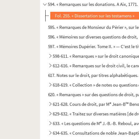
594. « Remarques sur les donations. A Aix, 1771.
Fol. 255. « Dissertation sur les testamens »
595. « Remarques de Monsieur du Périer », sur le 
596. « Mémoires sur diverses questions de droit
597. « Mémoires Dupérier. Tome II. » — C'est le tit
598-611. « Remarques » sur le droit canonique
612-616. « Remarques sur le droit civil, le can
617. Notes sur le droit, par titres alphabétiques.
618-619. « Collection » de notes ou question
620. « Remarques » sur des questions de droit, p
e
te
621-628. Cours de droit, par M
Jean-B
Benoî
629-632. « Traitez sur diverses matières [de d
e
633. « Les questions de M
J.-B.-B. Reboul, av
634-635. « Consultations de noble Jean-Baptis