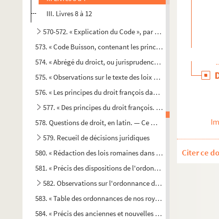
III. Livres 8 à 12
570-572. « Explication du Code », par Buisson. — Trois vol
573. « Code Buisson, contenant les principales matières du dr
574. « Abrégé du droict, ou jurisprudence romaine, dans leq
575. « Observations sur le texte des loix du Digeste accomodé
576. « Les principes du droit françois dans l'ordre des Institu
577. « Des principes du droit françois. Livre second »
Im
578. Questions de droit, en latin. — Ce manuscrit faisait suite
579. Recueil de décisions juridiques
Citer ce d
580. « Rédaction des lois romaines dans l'ordre du Code civil f
581. « Précis des dispositions de l'ordonnance civile de 1667, d
582. Observations sur l'ordonnance de 1667, avec table à l
583. « Table des ordonnances de nos roys, contenues et divisé
584. « Précis des anciennes et nouvelles ordonnances, édits et