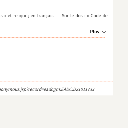
us » et reliqui ; en français. — Sur le dos : « Code de
Plus
ct_anonymous.jsp?record=eadcgm:EADC:D21011733