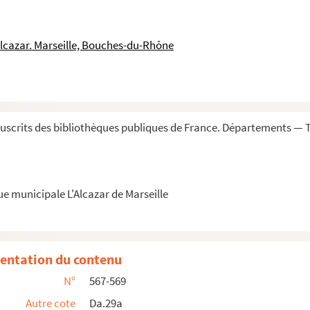
ratissimi principis, commentarium, datum Aquis...
in schola legum almae Universitatis. Anno Domi...
Alcazar. Marseille, Bouches-du-Rhône
ilis »
taria »
taria »
scrits des bibliothèques publiques de France. Départements — T
M.DCC.XIV »
 ; sequuntur libri 3 ad 9
ue municipale L'Alcazar de Marseille
icis. » — Il y a les 9 livres, et à la fi...
rtants 2 et 3 du Code »
ivant l'usage et la pratique du parlement de Proven...
entation du contenu
iqui ; en français. — Sur le dos : « Code de...
N°
567-569
Autre cote
Da.29a