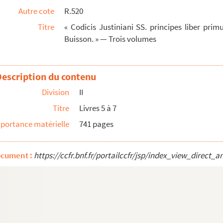
Autre cote
R.520
Titre
« Codicis Justiniani SS. principes liber prim
umes
Buisson. » — Trois volumes
oict romain, accomodées au droict françois, ...
uel sont remarqués les changemens que le temps...
Description du contenu
es au droict françois, tirées des ordonnance...
Division
II
tes de l'empereur Justinien »
Titre
Livres 5 à 7
portance matérielle
741 pages
 à un autre, et commence par le feuillet 5...
ocument :
https://ccfr.bnf.fr/portailccfr/jsp/index_view_dire
rançais, par M. Michel Agresti. » — A la p...
e la criminelle de 1670, et des édits de ...
a p. 633
es en deux parties. » — Chaque partie a une ...
 déclarations les plus en usage, avec quelq...